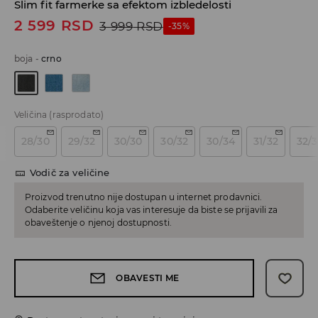
Slim fit farmerke sa efektom izbledelosti
2 599
RSD
3 999
RSD
-35%
boja
-
crno
Veličina
(rasprodato)
28/30
29/32
30/30
30/32
30/34
31/32
32/
Vodič za veličine
Proizvod trenutno nije dostupan u internet prodavnici.
Odaberite veličinu koja vas interesuje da biste se prijavili za
obaveštenje o njenoj dostupnosti.
OBAVESTI ME