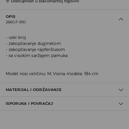
Dostupnost u stacionarnoj trgovini
OPIS
266GF-99J
uski kroj
zakopčavanje dugmetom
zakopčavanje rajsferšlusom
sa visokim saržajem pamuka
Model nosi veličinu: M. Visina modela: 184 cm
MATERIJAL I ODRŽAVANJE
ISPORUKA I POVRAĆAJ
99% COTTON, 1% ELASTANE
Metode dostave