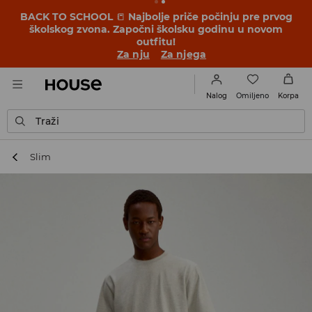
BACK TO SCHOOL
📒
Najbolje priče počinju pre prvog
školskog zvona. Započni školsku godinu u novom
outfitu!
Za nju
Za njega
Omiljeno
Nalog
Korpa
Traži
Slim