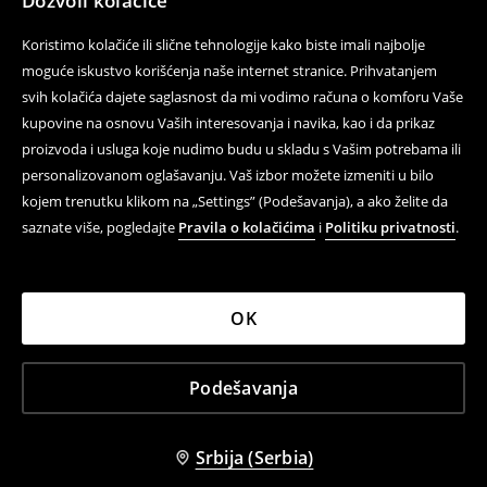
Dozvoli kolačiće
Koristimo kolačiće ili slične tehnologije kako biste imali najbolje
moguće iskustvo korišćenja naše internet stranice. Prihvatanjem
svih kolačića dajete saglasnost da mi vodimo računa o komforu Vaše
kupovine na osnovu Vaših interesovanja i navika, kao i da prikaz
proizvoda i usluga koje nudimo budu u skladu s Vašim potrebama ili
personalizovanom oglašavanju. Vaš izbor možete izmeniti u bilo
kojem trenutku klikom na „Settings” (Podešavanja), a ako želite da
saznate više, pogledajte
Pravila o kolačićima
i
Politiku privatnosti
.
OK
Podešavanja
Srbija (Serbia)