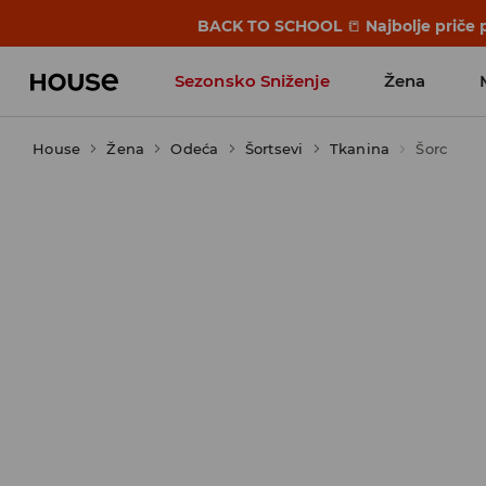
BACK TO SCHOOL
📒
Najbolje priče 
Sezonsko Sniženje
Žena
House
Žena
Odeća
Šortsevi
Tkanina
Šorc