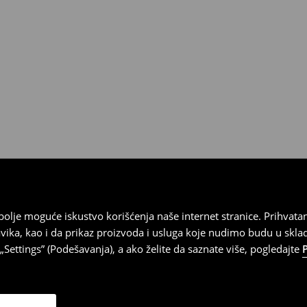
 imajte na umu da nudimo
datuma prijema). Da biste to
e obrazac za povraćaj. Povraćaji
najbolje moguće iskustvo korišćenja naše internet stranice. Prihva
vika, kao i da prikaz proizvoda i usluga koje nudimo budu u skl
Settings” (Podešavanja), a ako želite da saznate više, pogledajte