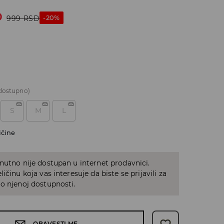
D
-20%
999
RSD
dostupno)
S
M
L
ičine
nutno nije dostupan u internet prodavnici.
ičinu koja vas interesuje da biste se prijavili za
o njenoj dostupnosti.
OBAVESTI ME