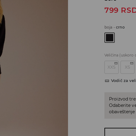
799
RS
boja
-
crno
Veličina
(uskoro 
XXS
XS
Vodič za vel
Proizvod tre
Odaberite vel
obaveštenje 