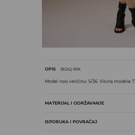
OPIS
362IQ-99X
Model nosi veličinu: S/36. Visina modela: 
MATERIJAL I ODRŽAVANJE
95% COTTON, 5% ELASTANE
ISPORUKA I POVRAĆAJ
Metode dostave