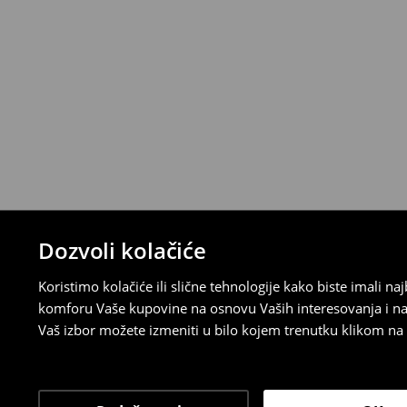
Politika povraćaja
Ako se predomislite u vezi s kupovinom,
politiku povraćaja u roku od 30 dana (od 
uradili, idite na korisnički nalog i popunit
su brzi, laki i besplatni.
⟶
Detaljne informacije o povraćaju
Dozvoli kolačiće
Koristimo kolačiće ili slične tehnologije kako biste imali 
komforu Vaše kupovine na osnovu Vaših interesovanja i na
Vaš izbor možete izmeniti u bilo kojem trenutku klikom na „