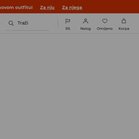
novom outfitu!
Za nju
Za njega
s
Traži
RS
Nalog
Omiljeno
Korpa