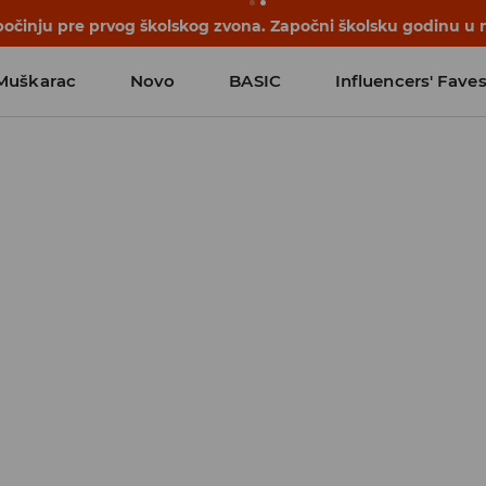
počinju pre prvog školskog zvona. Započni školsku godinu u 
Muškarac
Novo
BASIC
Influencers' Fave