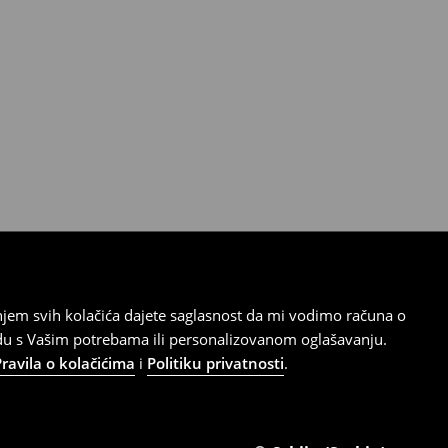
tanjem svih kolačića dajete saglasnost da mi vodimo računa o
adu s Vašim potrebama ili personalizovanom oglašavanju.
Pravila o kolačićima
i
Politiku privatnosti
.