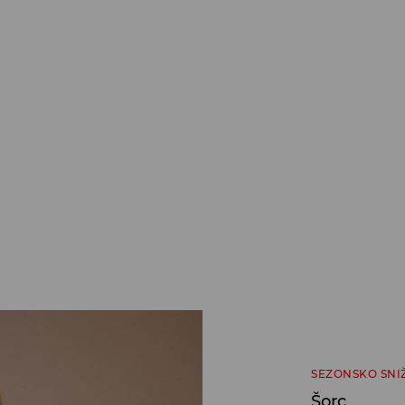
SEZONSKO SNI
Šorc