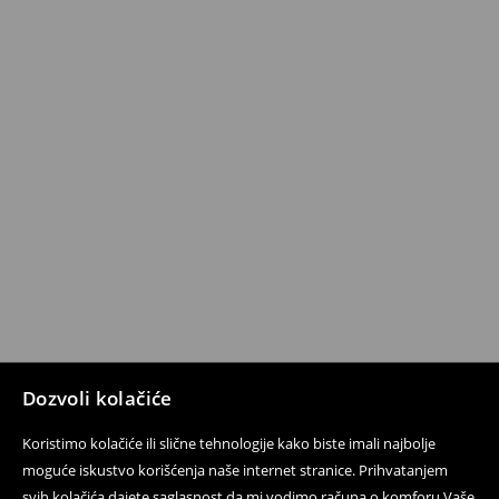
Dozvoli kolačiće
Koristimo kolačiće ili slične tehnologije kako biste imali najbolje
moguće iskustvo korišćenja naše internet stranice. Prihvatanjem
svih kolačića dajete saglasnost da mi vodimo računa o komforu Vaše