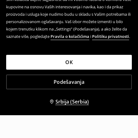
kupovine na osnovu Vaših interesovanja i navika, kao i da prikaz
proizvoda i usluga koje nudimo budu u skladu s Vašim potrebama ili
personalizovanom oglašavanju. Vaš izbor možete izmeniti u bilo
kojem trenutku klikom na „Settings” (Podešavanja), a ako želite da
saznate više, pogledajte
Pravila o kolačićima
i
Politiku privatnosti
.
OK
Podešavanja
Srbija (Serbia)