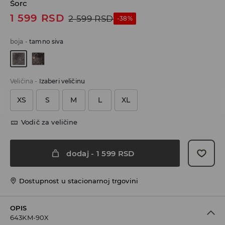
Šorc
1 599
RSD
2 599
RSD
-38%
boja
-
tamno siva
Veličina
-
Izaberi veličinu
XS
S
M
L
XL
Vodič za veličine
dodaj
-
1 599
RSD
Dostupnost u stacionarnoj trgovini
OPIS
643KM-90X