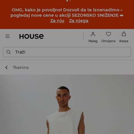
BACK TO SCHOOL
📒
Najbolje priče počinju pre prvog
školskog zvona. Započni školsku godinu u novom
outfitu!
Za nju
Za njega
Omiljeno
Nalog
Korpa
Traži
Tkanina