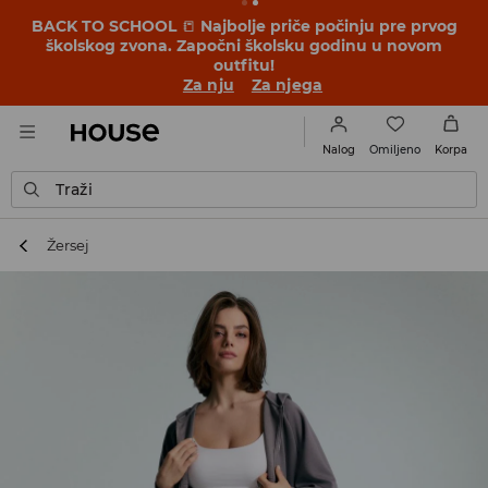
BACK TO SCHOOL
📒
Najbolje priče počinju pre prvog
školskog zvona. Započni školsku godinu u novom
outfitu!
Za nju
Za njega
Omiljeno
Nalog
Korpa
Traži
Žersej