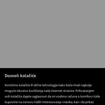
Dozvoli kolačiće
Koristimo kolačiće ili slične tehnologije kako biste imali najbolje
moguće iskustvo korišćenja naše internet stranice. Prihvatanjem
svih kolačića dajete saglasnost da mi vodimo računa o komforu Vaše
kupovine na osnovu Vaših interesovanja i navika, kao i da prikaz