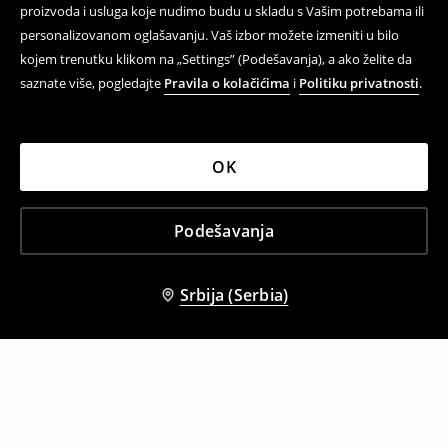
proizvoda i usluga koje nudimo budu u skladu s Vašim potrebama ili
personalizovanom oglašavanju. Vaš izbor možete izmeniti u bilo
kojem trenutku klikom na „Settings” (Podešavanja), a ako želite da
saznate više, pogledajte
Pravila o kolačićima
i
Politiku privatnosti
.
OK
Podešavanja
Srbija (Serbia)