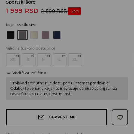
Sportski šorc
1 999
RSD
2 599
RSD
-23%
boja
-
svetlo siva
Veličina
(uskoro dostupno)
XS
S
M
L
XL
Vodič za veličine
Proizvod trenutno nije dostupan u internet prodavnici.
Odaberite veličinu koja vas interesuje da biste se prijavili za
obaveštenje o njenoj dostupnosti.
OBAVESTI ME