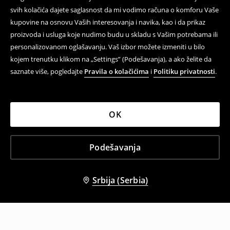
svih kolačića dajete saglasnost da mi vodimo računa o komforu Vaše
kupovine na osnovu Vaših interesovanja i navika, kao i da prikaz
proizvoda i usluga koje nudimo budu u skladu s Vašim potrebama ili
personalizovanom oglašavanju. Vaš izbor možete izmeniti u bilo
kojem trenutku klikom na „Settings” (Podešavanja), a ako želite da
saznate više, pogledajte
Pravila o kolačićima
i
Politiku privatnosti
.
OK
Podešavanja
Srbija (Serbia)