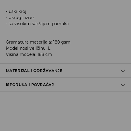
uski kroj
okrugli izrez
sa visokim saržajem pamuka
Gramatura materijala: 180 gsm
Model nosi veličinu: L
Visina modela: 188 cm
MATERIJAL I ODRŽAVANJE
ISPORUKA I POVRAĆAJ
95% COTTON, 5% ELASTANE
Metode dostave
Za vreme perioda praznika, vreme dostave može
potrajati duže.
Pokupite u prodavnici - online plaćanje