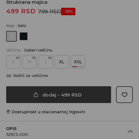
Strukirana majica
499
RSD
799
RSD
-38%
boja
-
belo
Veličina
-
Izaberi veličinu
S
M
L
XL
XXL
Vodič za veličine
dodaj
-
499
RSD
Dostupnost u stacionarnoj trgovini
OPIS
529JS-00X