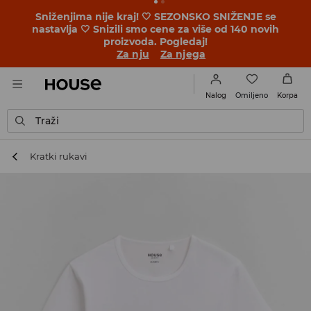
BACK TO SCHOOL 🎒 Najbolje priče počinju pre prvog
školskog zvona. Započni školsku godinu u novom
outfitu!
Za nju
Za njega
Omiljeno
Nalog
Korpa
Traži
Kratki rukavi