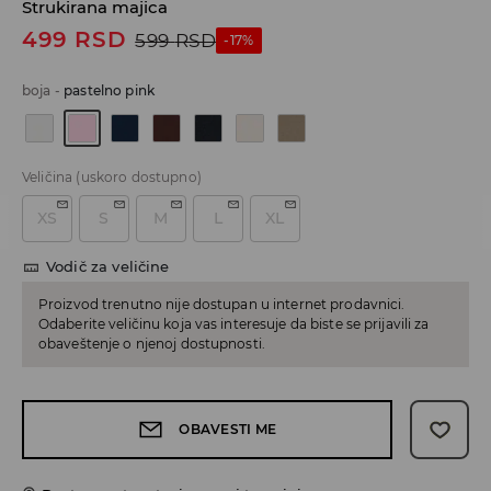
Strukirana majica
499
RSD
599
RSD
-17%
boja
-
pastelno pink
Veličina
(uskoro dostupno)
XS
S
M
L
XL
Vodič za veličine
Proizvod trenutno nije dostupan u internet prodavnici.
Odaberite veličinu koja vas interesuje da biste se prijavili za
obaveštenje o njenoj dostupnosti.
OBAVESTI ME