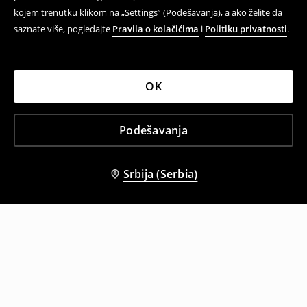
kojem trenutku klikom na „Settings” (Podešavanja), a ako želite da
saznate više, pogledajte
Pravila o kolačićima
i
Politiku privatnosti
.
OK
Podešavanja
Srbija (Serbia)