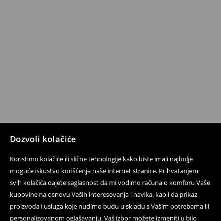
Dozvoli kolačiće
Koristimo kolačiće ili slične tehnologije kako biste imali najbolje
moguće iskustvo korišćenja naše internet stranice. Prihvatanjem
svih kolačića dajete saglasnost da mi vodimo računa o komforu Vaše
kupovine na osnovu Vaših interesovanja i navika, kao i da prikaz
proizvoda i usluga koje nudimo budu u skladu s Vašim potrebama ili
personalizovanom oglašavanju. Vaš izbor možete izmeniti u bilo