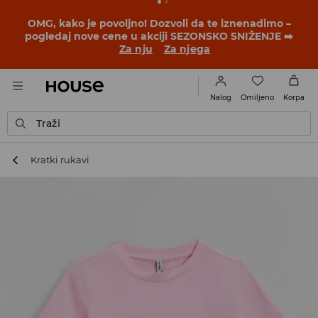
OMG, kako je povoljno! Dozvoli da te iznenadimo –
pogledaj nove cene u akciji SEZONSKO SNIŽENJE ➡️
Za nju
Za njega
Omiljeno
Nalog
Korpa
Traži
Kratki rukavi