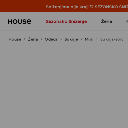
BACK TO SCHOOL 🎒 Najbolje priče p
Sezonsko Sniženje
Žena
House
Žena
Odeća
Suknje
Mini
Suknja-šorc