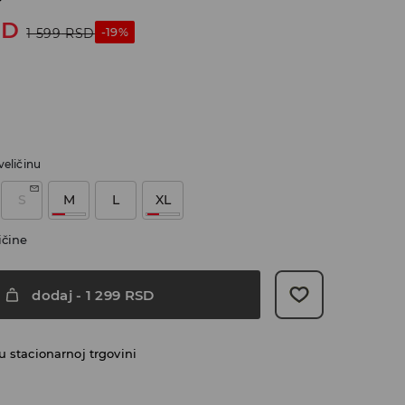
SD
-19%
1 599
RSD
veličinu
S
M
L
XL
ičine
dodaj
-
1 299
RSD
 stacionarnoj trgovini