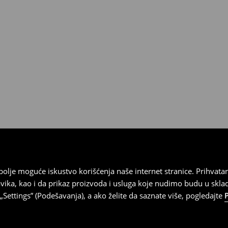
 imajte na umu da nudimo
datuma prijema). Da biste to
e obrazac za povraćaj. Povraćaji
najbolje moguće iskustvo korišćenja naše internet stranice. Prihva
vika, kao i da prikaz proizvoda i usluga koje nudimo budu u skl
Settings” (Podešavanja), a ako želite da saznate više, pogledajte