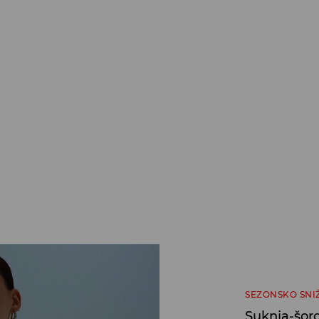
SEZONSKO SNI
Suknja-šor