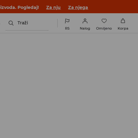
novom outfitu!
Za nju
Za njega
s
Traži
RS
Nalog
Omiljeno
Korpa