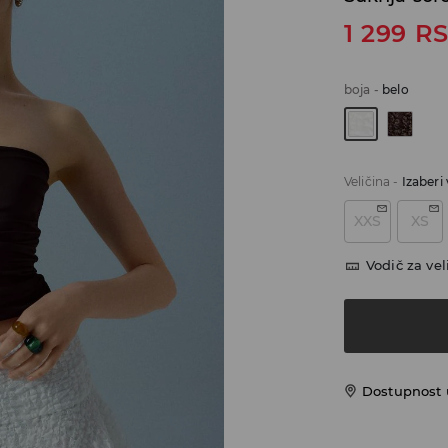
1 299
R
boja
-
belo
Veličina
-
Izaberi 
XXS
XS
Vodič za vel
Dostupnost u