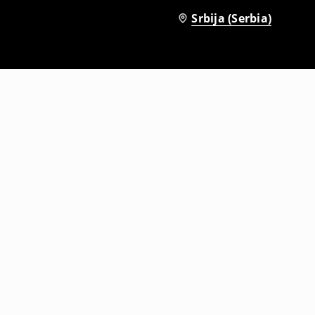
Srbija (Serbia)
Suknja-šorc
1299
RSD
1999
RSD