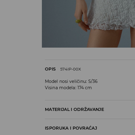
OPIS
574IP-00X
Model nosi veličinu: S/36
Visina modela: 174 cm
MATERIJAL I ODRŽAVANJE
92% POLYAMIDE, 8% ELASTANE
ISPORUKA I POVRAĆAJ