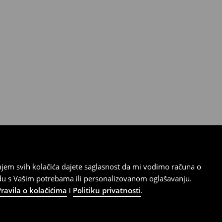
tanjem svih kolačića dajete saglasnost da mi vodimo računa o
adu s Vašim potrebama ili personalizovanom oglašavanju.
Pravila o kolačićima
i
Politiku privatnosti
.