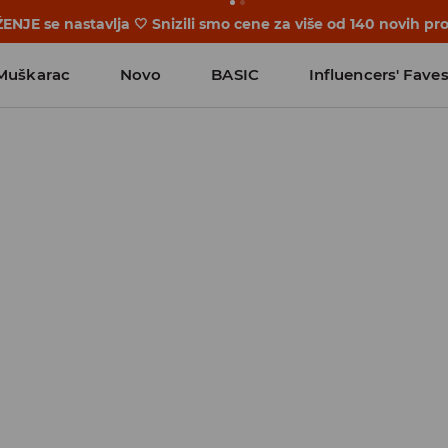
očinju pre prvog školskog zvona. Započni školsku godinu u 
Muškarac
Novo
BASIC
Influencers' Fave