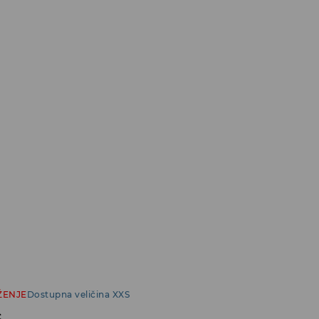
ŽENJE
Dostupna veličina XXS
c