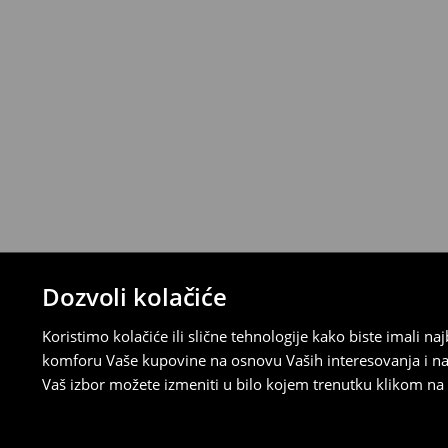
Politika povraćaja
Ako se predomislite u vezi s kupovinom,
politiku povraćaja u roku od 30 dana (od 
uradili, idite na korisnički nalog i popunit
su brzi, laki i besplatni.
⟶
Detaljne informacije o povraćaju
Dozvoli kolačiće
Koristimo kolačiće ili slične tehnologije kako biste imali 
komforu Vaše kupovine na osnovu Vaših interesovanja i na
Vaš izbor možete izmeniti u bilo kojem trenutku klikom na „