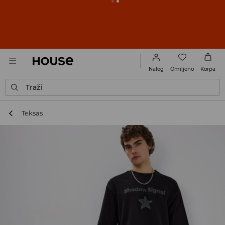
BACK TO SCHOOL
📒
Najbolje priče počinju pre prvog
školskog zvona. Započni školsku godinu u novom
outfitu!
Za nju
Za njega
Omiljeno
Nalog
Korpa
Traži
Teksas