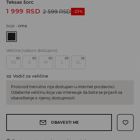
Teksas šorc
1 999
RSD
2 599
RSD
-23%
boja
-
crno
Veličina
(uskoro dostupno)
XS
S
M
L
XL
Vodič za veličine
Proizvod trenutno nije dostupan u internet prodavnici.
Odaberite veličinu koja vas interesuje da biste se prijavili za
obaveštenje o njenoj dostupnosti.
OBAVESTI ME