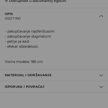
Dostupnost u stacionarnoj trgovini
OPIS
052JT-99J
zakopčavanje rajsferšlusom
zakopčavanje dugmetom
petlje za kaiš
efekat izbledelosti
Visina modela: 186 cm
MATERIJAL I ODRŽAVANJE
ISPORUKA I POVRAĆAJ
100% COTTON
Metode dostave