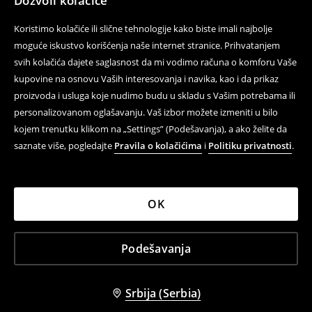
Dozvoli kolačiće
Koristimo kolačiće ili slične tehnologije kako biste imali najbolje
moguće iskustvo korišćenja naše internet stranice. Prihvatanjem
svih kolačića dajete saglasnost da mi vodimo računa o komforu Vaše
kupovine na osnovu Vaših interesovanja i navika, kao i da prikaz
proizvoda i usluga koje nudimo budu u skladu s Vašim potrebama ili
personalizovanom oglašavanju. Vaš izbor možete izmeniti u bilo
kojem trenutku klikom na „Settings” (Podešavanja), a ako želite da
saznate više, pogledajte
Pravila o kolačićima
i
Politiku privatnosti
.
OK
Podešavanja
Srbija (Serbia)