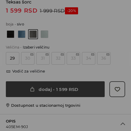
Teksas šorc
1 599
RSD
1 999
RSD
-20%
boja
-
sivo
Veličina
-
Izaberi veličinu
29
30
31
32
33
34
36
Vodič za veličine
dodaj
-
1 599
RSD
Dostupnost u stacionarnoj trgovini
OPIS
405EM-90J