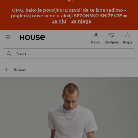
BACK TO SCHOOL
📒
Najbolje priče počinju pre prvog
školskog zvona. Započni školsku godinu u novom
outfitu!
Za nju
Za njega
Omiljeno
Nalog
Korpa
Traži
Teksas