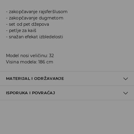
zakopčavanje rajsferšlusom
zakopčavanje dugmetom
set od pet džepova
petlje za kaiš
snažan efekat izbledelosti
Model nosi veličinu: 32
Visina modela: 186 cm
MATERIJAL I ODRŽAVANJE
ISPORUKA I POVRAĆAJ
99% COTTON, 1% ELASTANE
Metode dostave
Za vreme perioda praznika, vreme dostave može
potrajati duže.