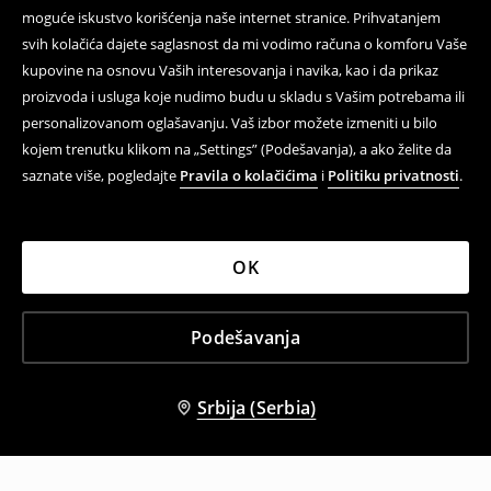
moguće iskustvo korišćenja naše internet stranice. Prihvatanjem
svih kolačića dajete saglasnost da mi vodimo računa o komforu Vaše
kupovine na osnovu Vaših interesovanja i navika, kao i da prikaz
proizvoda i usluga koje nudimo budu u skladu s Vašim potrebama ili
personalizovanom oglašavanju. Vaš izbor možete izmeniti u bilo
kojem trenutku klikom na „Settings” (Podešavanja), a ako želite da
saznate više, pogledajte
Pravila o kolačićima
i
Politiku privatnosti
.
OK
Podešavanja
Srbija (Serbia)