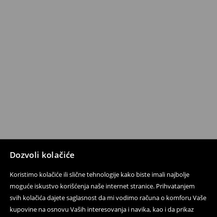
Dozvoli kolačiće
Koristimo kolačiće ili slične tehnologije kako biste imali najbolje
moguće iskustvo korišćenja naše internet stranice. Prihvatanjem
svih kolačića dajete saglasnost da mi vodimo računa o komforu Vaše
kupovine na osnovu Vaših interesovanja i navika, kao i da prikaz