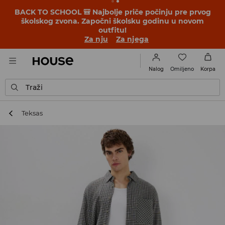
BACK TO SCHOOL 🎒 Najbolje priče počinju pre prvog
školskog zvona. Započni školsku godinu u novom
outfitu!
Za nju
Za njega
Omiljeno
Nalog
Korpa
Traži
Teksas