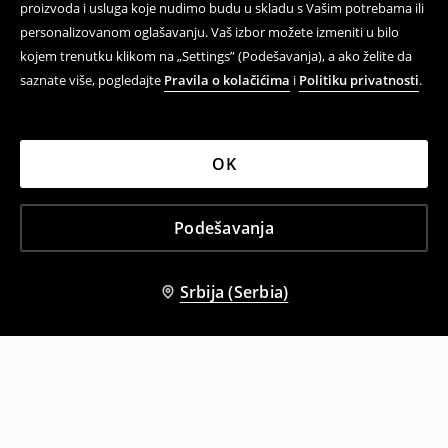
proizvoda i usluga koje nudimo budu u skladu s Vašim potrebama ili
personalizovanom oglašavanju. Vaš izbor možete izmeniti u bilo
kojem trenutku klikom na „Settings” (Podešavanja), a ako želite da
saznate više, pogledajte
Pravila o kolačićima
i
Politiku privatnosti
.
OK
Podešavanja
Srbija (Serbia)