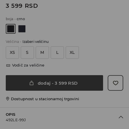
3 599
RSD
boja
-
crno
Veličina
-
Izaberi veličinu
XS
S
M
L
XL
Vodič za veličine
dodaj
-
3 599
RSD
Dostupnost u stacionarnoj trgovini
OPIS
492LE-99J