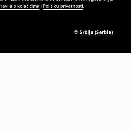
Pravila o kolačićima
i
Politiku privatnosti
.
Srbija (Serbia)