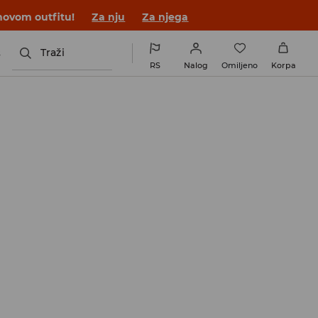
novom outfitu!
Za nju
Za njega
s
Traži
RS
Nalog
Omiljeno
Korpa