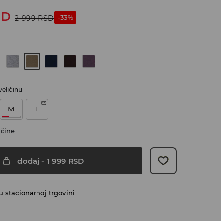
SD
-33%
2 999
RSD
veličinu
M
L
ičine
dodaj
-
1 999
RSD
 stacionarnoj trgovini