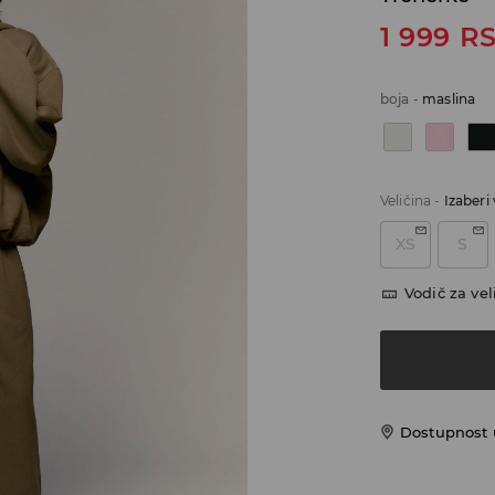
1 999
R
boja
-
maslina
Veličina
-
Izaberi 
XS
S
Vodič za vel
Dostupnost u