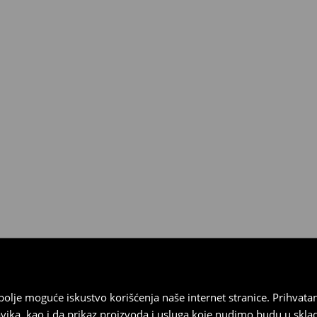
3190 RSD.
ja
 imajte na umu da nudimo
datuma prijema). Da biste to
e obrazac za povraćaj. Povraćaji
najbolje moguće iskustvo korišćenja naše internet stranice. Prihva
vika, kao i da prikaz proizvoda i usluga koje nudimo budu u skl