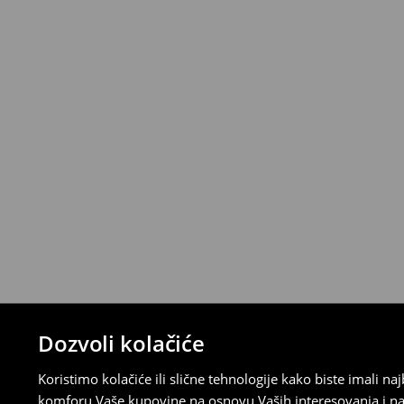
*
Besplatna dostava za narudžbe iznad 
>>
Detaljne informacije o isporuci
>>
Detaljne informacije o načinima plaćan
Politika povraćaja
Ako se predomislite u vezi s kupovinom,
politiku povraćaja u roku od 30 dana (od 
uradili, idite na korisnički nalog i popunit
su brzi, laki i besplatni.
⟶
Detaljne informacije o povraćaju
Dozvoli kolačiće
Koristimo kolačiće ili slične tehnologije kako biste imali 
komforu Vaše kupovine na osnovu Vaših interesovanja i na