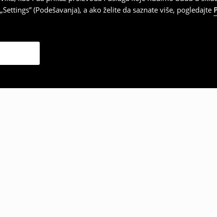
Settings” (Podešavanja), a ako želite da saznate više, pogledajte
zabrali