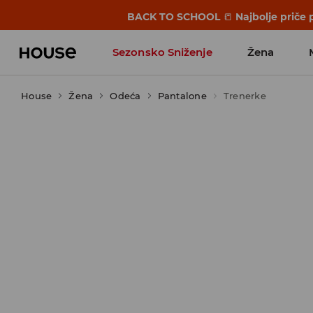
BACK TO SCHOOL
📒
Najbolje priče 
Sezonsko Sniženje
Žena
House
Žena
Odeća
Pantalone
Trenerke