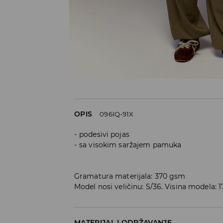
OPIS
096IQ-91X
podesivi pojas
sa visokim saržajem pamuka
Gramatura materijala: 370 gsm
Model nosi veličinu: S/36. Visina modela: 
MATERIJAL I ODRŽAVANJE