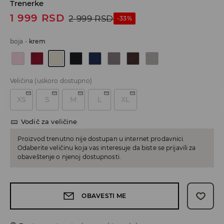
Trenerke
1 999
RSD
2 999
RSD
-33%
boja
-
krem
Veličina
(uskoro dostupno)
XS
S
M
L
XL
Vodič za veličine
Proizvod trenutno nije dostupan u internet prodavnici.
Odaberite veličinu koja vas interesuje da biste se prijavili za
obaveštenje o njenoj dostupnosti.
OBAVESTI ME