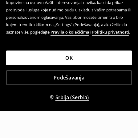
kupovine na osnovu Vaših interesovanja i navika, kao i da prikaz
proizvoda i usluga koje nudimo budu u skladu s Vašim potrebama ili
personalizovanom oglašavanju. Vaš izbor možete izmeniti u bilo
kojem trenutku klikom na „Settings” (Podešavanja), a ako želite da
saznate više, pogledajte
Pravila o kolačićima
i
Politiku privatnosti
.
OK
Podešavanja
Srbija (Serbia)