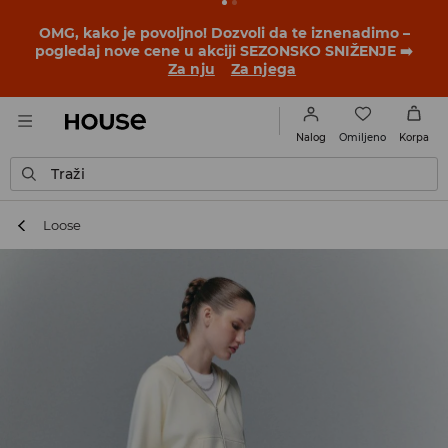
BACK TO SCHOOL
📒
Najbolje priče počinju pre prvog
školskog zvona. Započni školsku godinu u novom
outfitu!
Za nju
Za njega
Omiljeno
Nalog
Korpa
Traži
Loose