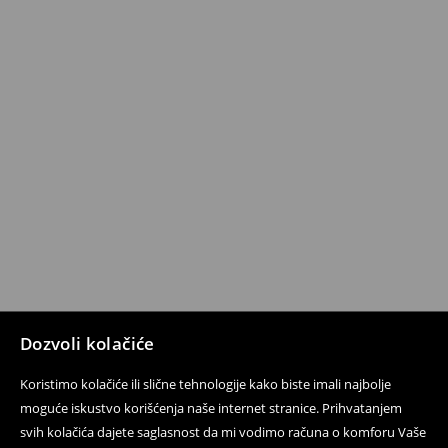
Dozvoli kolačiće
Koristimo kolačiće ili slične tehnologije kako biste imali najbolje
moguće iskustvo korišćenja naše internet stranice. Prihvatanjem
svih kolačića dajete saglasnost da mi vodimo računa o komforu Vaše