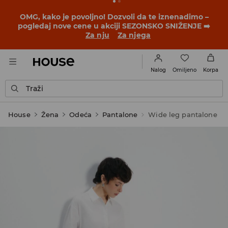
OMG, kako je povoljno! Dozvoli da te iznenadimo –
pogledaj nove cene u akciji SEZONSKO SNIŽENJE ➡️
Za nju
Za njega
Omiljeno
Nalog
Korpa
Traži
House
Žena
Odeća
Pantalone
Wide leg pantalone