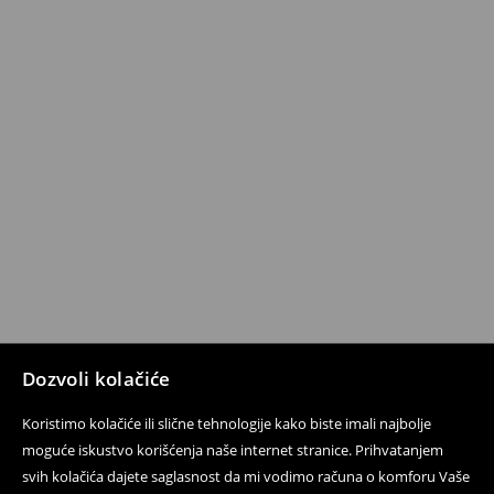
Dozvoli kolačiće
Koristimo kolačiće ili slične tehnologije kako biste imali najbolje
moguće iskustvo korišćenja naše internet stranice. Prihvatanjem
svih kolačića dajete saglasnost da mi vodimo računa o komforu Vaše