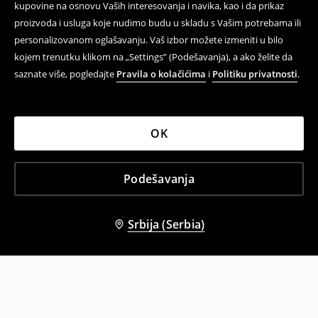
kupovine na osnovu Vaših interesovanja i navika, kao i da prikaz
proizvoda i usluga koje nudimo budu u skladu s Vašim potrebama ili
personalizovanom oglašavanju. Vaš izbor možete izmeniti u bilo
kojem trenutku klikom na „Settings” (Podešavanja), a ako želite da
saznate više, pogledajte
Pravila o kolačićima
i
Politiku privatnosti
.
OK
Podešavanja
Srbija (Serbia)