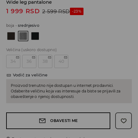
Wide leg pantalone
1 999
RSD
2 599
RSD
-23%
boja
-
srednjesivo
Veličina
(uskoro dostupno)
34
36
38
40
Vodič za veličine
Proizvod trenutno nije dostupan u internet prodavnici.
Odaberite veličinu koja vas interesuje da biste se prijavili za
obaveštenje o njenoj dostupnosti.
OBAVESTI ME