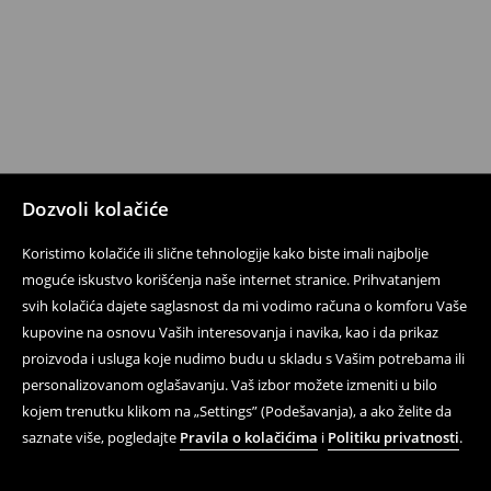
Dozvoli kolačiće
Koristimo kolačiće ili slične tehnologije kako biste imali najbolje
moguće iskustvo korišćenja naše internet stranice. Prihvatanjem
svih kolačića dajete saglasnost da mi vodimo računa o komforu Vaše
kupovine na osnovu Vaših interesovanja i navika, kao i da prikaz
proizvoda i usluga koje nudimo budu u skladu s Vašim potrebama ili
personalizovanom oglašavanju. Vaš izbor možete izmeniti u bilo
kojem trenutku klikom na „Settings” (Podešavanja), a ako želite da
saznate više, pogledajte
Pravila o kolačićima
i
Politiku privatnosti
.