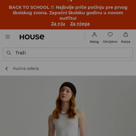
BACK TO SCHOOL
📒
Najbolje priče počinju pre prvog
školskog zvona. Započni školsku godinu u novom
outfitu!
Za nju
Za njega
Omiljeno
Nalog
Korpa
Traži
Kućna odeća