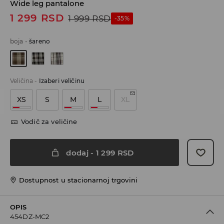
Wide leg pantalone
1 299
RSD
1 999
RSD
-35%
boja
-
šareno
Veličina
-
Izaberi veličinu
XS
S
M
L
XL
Vodič za veličine
dodaj
-
1 299
RSD
Dostupnost u stacionarnoj trgovini
OPIS
454DZ-MC2