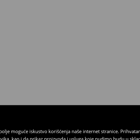
3190 RSD.
ja
 imajte na umu da nudimo
datuma prijema). Da biste to
e obrazac za povraćaj. Povraćaji
najbolje moguće iskustvo korišćenja naše internet stranice. Prihva
vika, kao i da prikaz proizvoda i usluga koje nudimo budu u skl