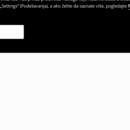
Settings” (Podešavanja), a ako želite da saznate više, pogledajte
zabrali