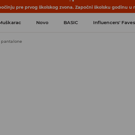
počinju pre prvog školskog zvona. Započni školsku godinu u 
Muškarac
Novo
BASIC
Influencers' Fave
 pantalone