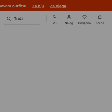
novom outfitu!
Za nju
Za njega
s
Traži
RS
Nalog
Omiljeno
Korpa