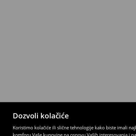
*
Besplatna dostava za narudžbe iznad 
>>
Detaljne informacije o isporuci
>>
Detaljne informacije o načinima plaćan
Politika povraćaja
Ako se predomislite u vezi s kupovinom,
politiku povraćaja u roku od 30 dana (od 
uradili, idite na korisnički nalog i popunit
su brzi, laki i besplatni.
⟶
Detaljne informacije o povraćaju
Dozvoli kolačiće
Koristimo kolačiće ili slične tehnologije kako biste imali 
komforu Vaše kupovine na osnovu Vaših interesovanja i na