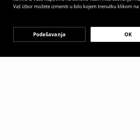
Vaš izbor možete izmeniti u bilo kojem trenutku klikom na „
Podešavanja
OK
Drugi kupci su takođe i