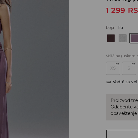
1 299
R
boja
-
lila
Veličina
(uskoro 
XS
S
Vodič za vel
Proizvod tre
Odaberite vel
obaveštenje 