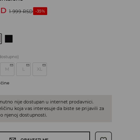
SD
-35%
1 999
RSD
dostupno)
M
L
XL
ičine
nutno nije dostupan u internet prodavnici.
ičinu koja vas interesuje da biste se prijavili za
o njenoj dostupnosti.
OBAVESTI ME