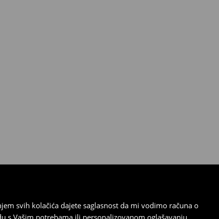
tanjem svih kolačića dajete saglasnost da mi vodimo računa o
adu s Vašim potrebama ili personalizovanom oglašavanju.