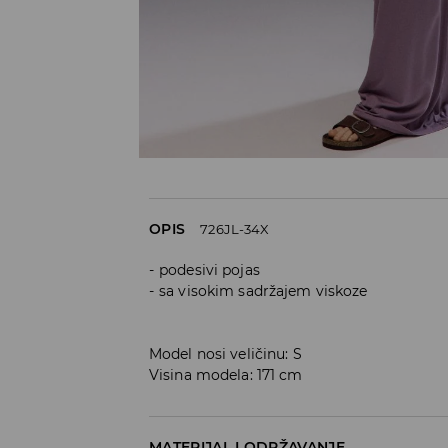
OPIS
726JL-34X
podesivi pojas
sa visokim sadržajem viskoze
Model nosi veličinu: S
Visina modela: 171 cm
MATERIJAL I ODRŽAVANJE