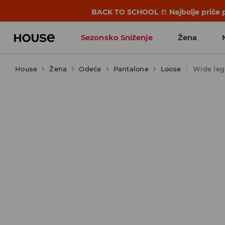
BACK TO SCHOOL
📒
Najbolje priče 
Sezonsko Sniženje
Žena
House
Žena
Odeća
Pantalone
Loose
Wide leg