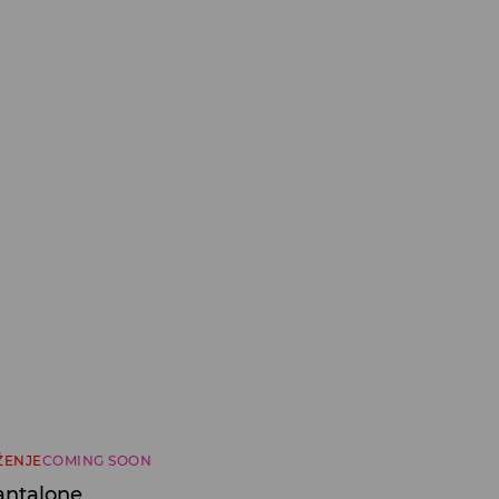
ŽENJE
COMING SOON
antalone