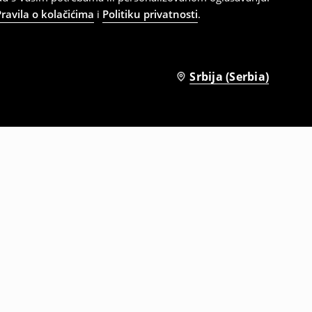
Pravila o kolačićima
i
Politiku privatnosti
.
Srbija (Serbia)