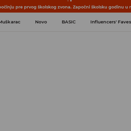
počinju pre prvog školskog zvona. Započni školsku godinu u 
Muškarac
Novo
BASIC
Influencers' Fave