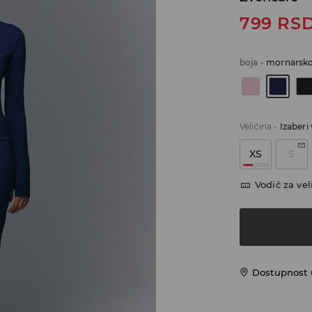
799
RS
boja
-
mornarsk
Veličina
-
Izaberi 
XS
S
Vodič za vel
Dostupnost u