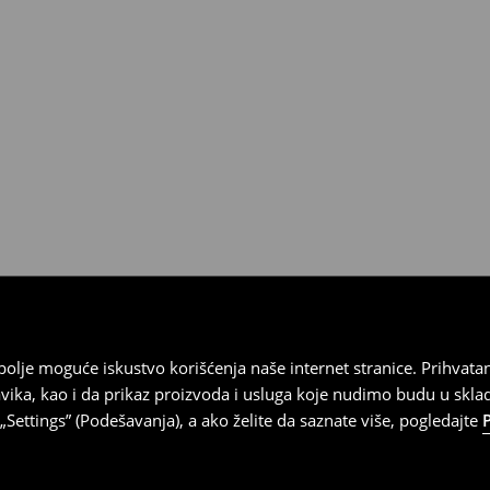
 imajte na umu da nudimo
datuma prijema). Da biste to
e obrazac za povraćaj. Povraćaji
najbolje moguće iskustvo korišćenja naše internet stranice. Prihva
vika, kao i da prikaz proizvoda i usluga koje nudimo budu u skl
Settings” (Podešavanja), a ako želite da saznate više, pogledajte