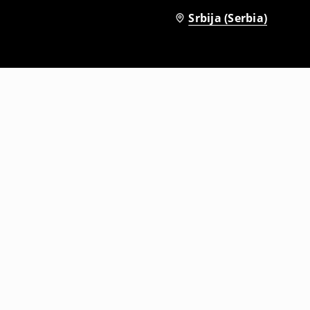
Srbija (Serbia)
Dukserica na otkopčavanje sa podignutom kragnom
1299
RSD
1599
RSD