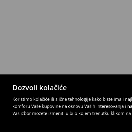
Politika povraćaja
Ako se predomislite u vezi s kupovinom,
politiku povraćaja u roku od 30 dana (od 
uradili, idite na korisnički nalog i popunit
su brzi, laki i besplatni.
⟶
Detaljne informacije o povraćaju
Dozvoli kolačiće
Koristimo kolačiće ili slične tehnologije kako biste imali 
komforu Vaše kupovine na osnovu Vaših interesovanja i na
Vaš izbor možete izmeniti u bilo kojem trenutku klikom na „