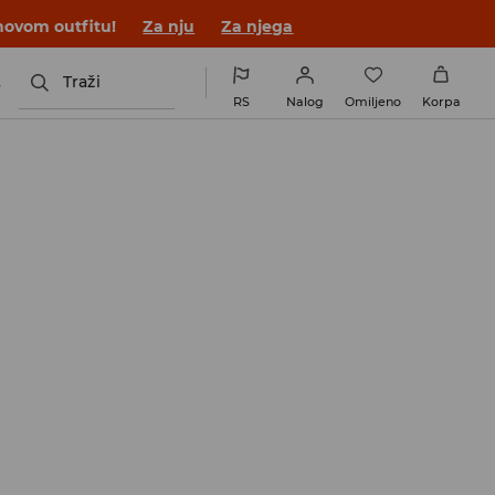
novom outfitu!
Za nju
Za njega
s
Traži
RS
Nalog
Omiljeno
Korpa