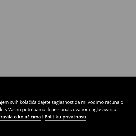
tanjem svih kolačića dajete saglasnost da mi vodimo računa o
adu s Vašim potrebama ili personalizovanom oglašavanju.
Pravila o kolačićima
i
Politiku privatnosti
.