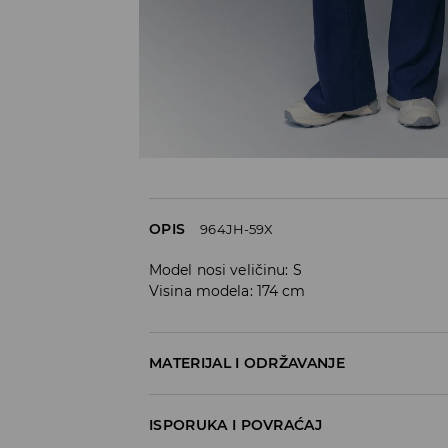
OPIS
964JH-59X
Model nosi veličinu: S
Visina modela: 174 cm
MATERIJAL I ODRŽAVANJE
83% POLYESTER, 17% ELASTANE
ISPORUKA I POVRAĆAJ