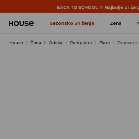
BACK TO SCHOOL
📒
Najbolje priče 
Sezonsko Sniženje
Žena
House
Žena
Odeća
Pantalone
Flare
Zvoncare