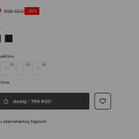
D
-20%
999
RSD
o
veličinu
M
L
XL
ičine
dodaj
-
799
RSD
 stacionarnoj trgovini