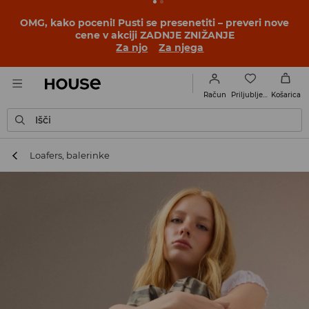
BACK TO SCHOOL
📒
Najboljše zgodbe se začnejo še
pred prvim šolskim zvoncem. Začni šolsko leto v novem
outfitu!
Za njo
Za njega
Priljubljene
Račun
Košarica
Išči
Loafers, balerinke