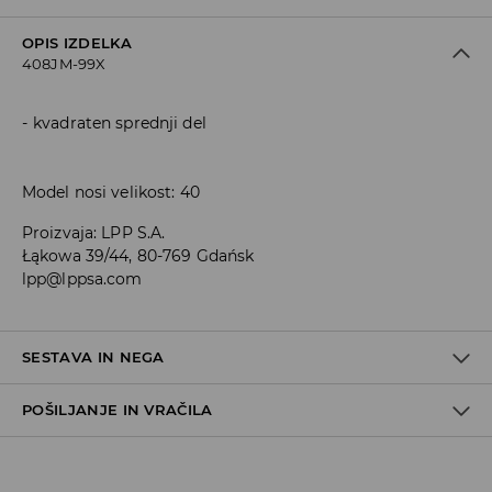
OPIS IZDELKA
408JM-99X
kvadraten sprednji del
Model nosi velikost: 40
Proizvaja
:
LPP S.A.
Łąkowa 39/44, 80-769 Gdańsk
lpp@lppsa.com
SESTAVA IN NEGA
POŠILJANJE IN VRAČILA
100% POLIURETAN
Pravila pošiljanja