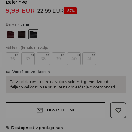
Balerinke
9,99
EUR
22,99
EUR
-57%
Barva
-
črna
Velikost
(kmalu na voljo)
36
37
38
39
40
41
Vodič po velikostih
Ta izdelek trenutno ni na voljo v spletni trgovini. Izberite
željeno velikost in se prijavite na obveščanje o dostopnosti.
OBVESTITE ME
Dostopnost v prodajalnah