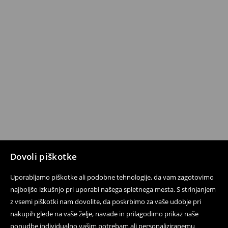
Dovoli piškotke
Uporabljamo piškotke ali podobne tehnologije, da vam zagotovimo
najboljšo izkušnjo pri uporabi našega spletnega mesta. S strinjanjem
z vsemi piškotki nam dovolite, da poskrbimo za vaše udobje pri
nakupih glede na vaše želje, navade in prilagodimo prikaz naše
ponudbe individualno vašim potrebam ali personaliziranemu