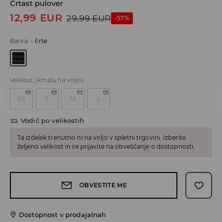
Črtast pulover
12,99
EUR
29,99
EUR
-57%
Barva
-
črte
Velikost
(kmalu na voljo)
XS
S
M
L
Vodič po velikostih
Ta izdelek trenutno ni na voljo v spletni trgovini. Izberite
željeno velikost in se prijavite na obveščanje o dostopnosti.
OBVESTITE ME
Dostopnost v prodajalnah