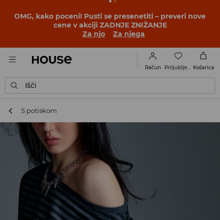
BACK TO SCHOOL
📒
Najboljše zgodbe se začnejo še
pred prvim šolskim zvoncem. Začni šolsko leto v novem
outfitu!
Za njo
Za njega
Priljubljene
Račun
Košarica
Išči
S potiskom