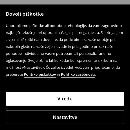
Dovoli piškotke
Uporabljamo piškotke ali podobne tehnologije, da vam zagotovimo
najboljšo izkušnjo pri uporabi našega spletnega mesta. S strinjanjem
z vsemi piškotki nam dovolite, da poskrbimo za vaše udobje pri
nakupih glede na vaše želje, navade in prilagodimo prikaz naše
ponudbe individualno vašim potrebam ali personaliziranemu
oglaševanju. Svojo izbiro lahko kadar koli spremenite s klikom na
možnost »Nastavitve«. Če želite izvedeti več, vam priporočamo, da
preberete
Politiko piškotkov
in
Politiko zasebnosti
.
V redu
Nastavitve