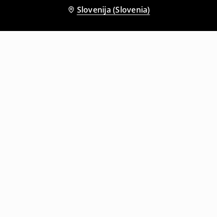
Slovenija (Slovenia)
Tudi druge stranke so izbrale
Majica s potiskom
Majica s potiskom