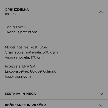
OPIS IZDELKA
100KG-ST1
dolg rokav
konci s patentom
Model nosi velikost: S/36
Gramatura materiala: 300 gsm
Višina modela: 170 cm
Proizvaja
:
LPP S.A.
Łąkowa 39/44, 80-769 Gdańsk
lpp@lppsa.com
SESTAVA IN NEGA
POŠILJANJE IN VRAČILA
60% BOMBAŽ, 40% POLIESTER