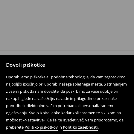
Dovoli piškotke
Sledite nam
Uporabljamo piškotke ali podobne tehnologije, da vam zagotovimo
najboljšo izkušnjo pri uporabi našega spletnega mesta. S strinjanjem
z vsemi piškotki nam dovolite, da poskrbimo za vaše udobje pri
Pomoč in kontakt
nakupih glede na vaše želje, navade in prilagodimo prikaz naše
Dostava in vračila
ponudbe individualno vašim potrebam ali personaliziranemu
oglaševanju. Svojo izbiro lahko kadar koli spremenite s klikom na
Kontakt
možnost »Nastavitve«. Če želite izvedeti več, vam priporočamo, da
preberete
Politiko piškotkov
in
Politiko zasebnosti
.
Pravne težave