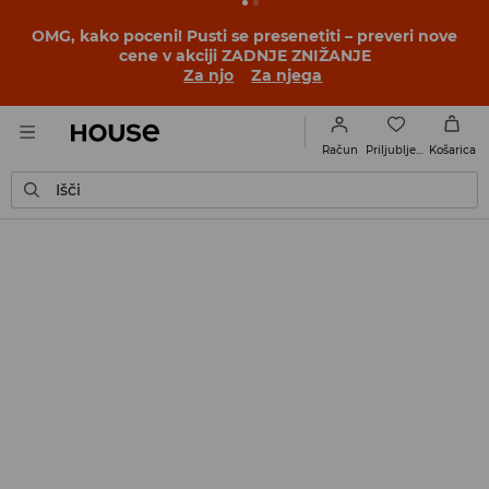
OMG, kako poceni! Pusti se presenetiti – preveri nove
cene v akciji ZADNJE ZNIŽANJE
Za njo
Za njega
Priljubljene
Račun
Košarica
Išči