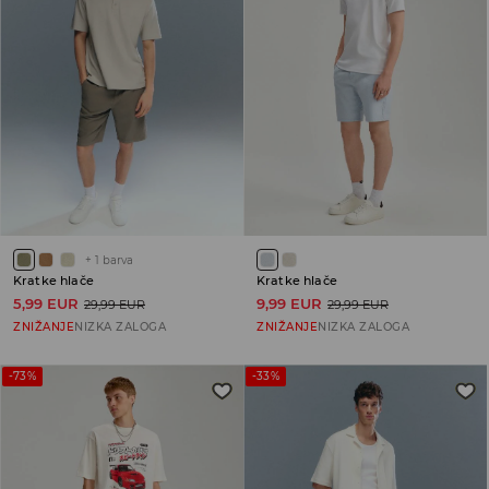
+
1
barva
Kratke hlače
Kratke hlače
5,99 EUR
9,99 EUR
29,99 EUR
29,99 EUR
ZNIŽANJE
NIZKA ZALOGA
ZNIŽANJE
NIZKA ZALOGA
-73%
-33%