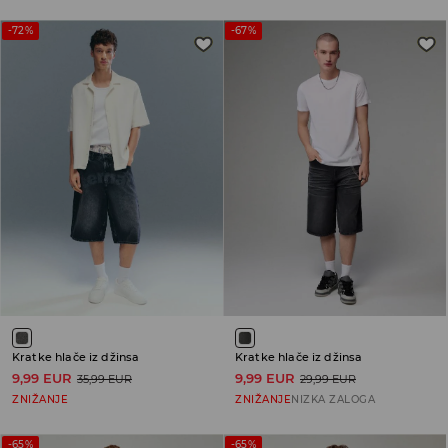
-72%
-67%
Kratke hlače iz džinsa
Kratke hlače iz džinsa
9,99 EUR
9,99 EUR
35,99 EUR
29,99 EUR
ZNIŽANJE
ZNIŽANJE
NIZKA ZALOGA
-65%
-65%