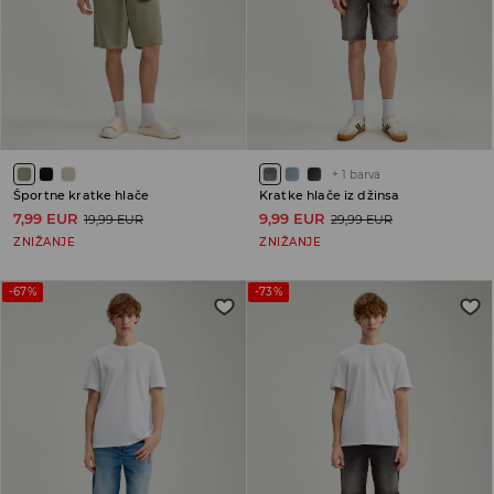
+
1
barva
Športne kratke hlače
Kratke hlače iz džinsa
7,99 EUR
9,99 EUR
19,99 EUR
29,99 EUR
ZNIŽANJE
ZNIŽANJE
-67%
-73%