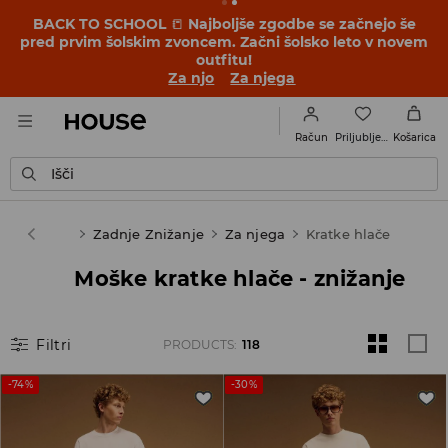
BACK TO SCHOOL
📒
Najboljše zgodbe se začnejo še
pred prvim šolskim zvoncem. Začni šolsko leto v novem
outfitu!
Za njo
Za njega
Priljubljene
Račun
Košarica
Išči
House
Zadnje Znižanje
Za njega
Kratke hlače
Moške kratke hlače - znižanje
Filtri
PRODUCTS
:
118
-74%
-30%