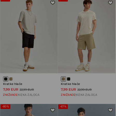
Kratke hlače
Kratke hlače
7,99 EUR
7,99 EUR
22,99 EUR
22,99 EUR
ZNIŽANJE
NIZKA ZALOGA
ZNIŽANJE
NIZKA ZALOGA
-80%
-67%