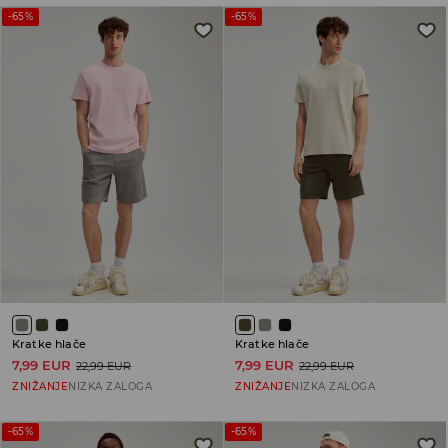
-65%
-65%
Kratke hlače
Kratke hlače
7,99 EUR
7,99 EUR
22,99 EUR
22,99 EUR
ZNIŽANJE
NIZKA ZALOGA
ZNIŽANJE
NIZKA ZALOGA
-65%
-65%