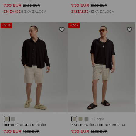
7,99 EUR
7,99 EUR
29,99 EUR
19,99 EUR
ZNIŽANJE
NIZKA ZALOGA
ZNIŽANJE
NIZKA ZALOGA
-60%
-65%
+
1
barva
Bombažne kratke hlače
Kratke hlače z dodatkom lanu
7,99 EUR
7,99 EUR
19,99 EUR
22,99 EUR