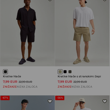
Kratke hlače
Kratke hlače s stranskimi žepi
7,99 EUR
7,99 EUR
22,99 EUR
22,99 EUR
ZNIŽANJE
NIZKA ZALOGA
ZNIŽANJE
NIZKA ZALOGA
-67%
-56%