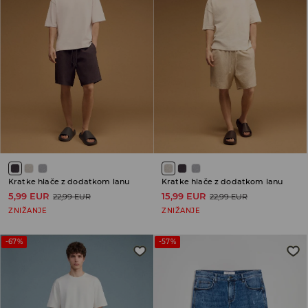
Kratke hlače z dodatkom lanu
Kratke hlače z dodatkom lanu
5,99 EUR
15,99 EUR
22,99 EUR
22,99 EUR
ZNIŽANJE
ZNIŽANJE
-67%
-57%