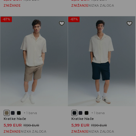
ZNIŽANJE
ZNIŽANJE
NIZKA ZALOGA
-67%
-67%
+
1
barva
+
1
barva
Kratke hlače
Kratke hlače
5,99 EUR
5,99 EUR
17,99 EUR
17,99 EUR
ZNIŽANJE
NIZKA ZALOGA
ZNIŽANJE
NIZKA ZALOGA