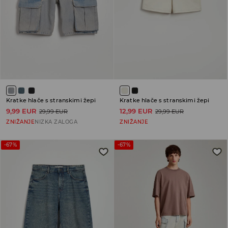
Kratke hlače s stranskimi žepi
Kratke hlače s stranskimi žepi
9,99 EUR
12,99 EUR
29,99 EUR
29,99 EUR
ZNIŽANJE
NIZKA ZALOGA
ZNIŽANJE
-67%
-67%