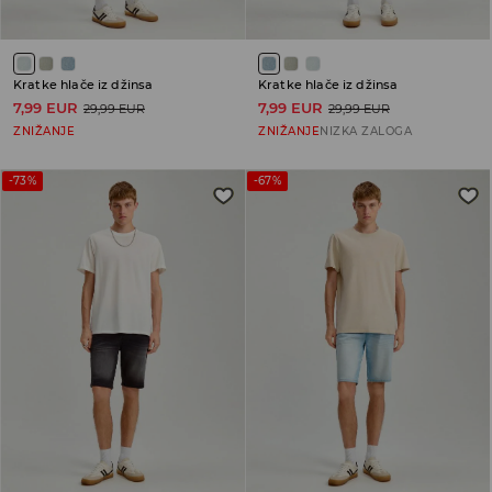
Kratke hlače iz džinsa
Kratke hlače iz džinsa
7,99 EUR
7,99 EUR
29,99 EUR
29,99 EUR
ZNIŽANJE
ZNIŽANJE
NIZKA ZALOGA
-73%
-67%