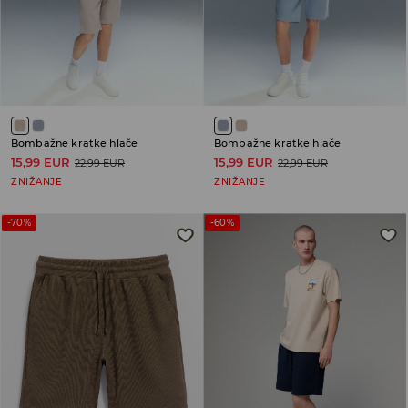
Bombažne kratke hlače
Bombažne kratke hlače
15,99 EUR
15,99 EUR
22,99 EUR
22,99 EUR
ZNIŽANJE
ZNIŽANJE
-70%
-60%