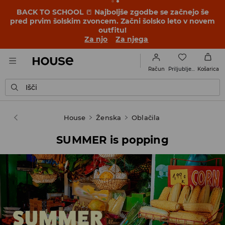
BACK TO SCHOOL
📒
Najboljše zgodbe se začnejo še
pred prvim šolskim zvoncem. Začni šolsko leto v novem
outfitu!
Za njo
Za njega
Priljubljene
Račun
Košarica
Išči
House
Ženska
Oblačila
SUMMER is popping