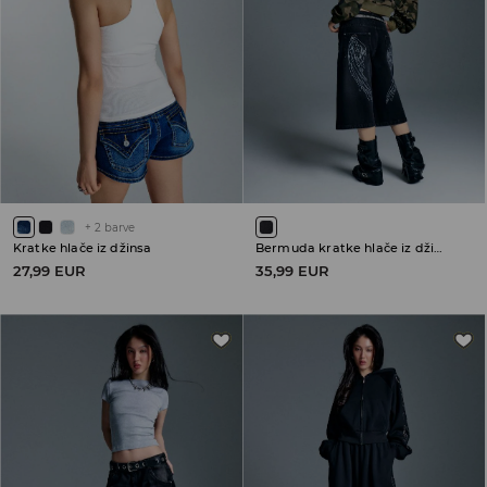
+
2
barve
Kratke hlače iz džinsa
Bermuda kratke hlače iz džinsa
27,99 EUR
35,99 EUR