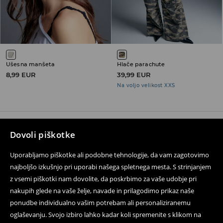
Ušesna manšeta
Hlače parachute
8,99 EUR
39,99 EUR
Na voljo velikost XXS
Dovoli piškotke
Sledite nam
Uporabljamo piškotke ali podobne tehnologije, da vam zagotovimo
najboljšo izkušnjo pri uporabi našega spletnega mesta. S strinjanjem
z vsemi piškotki nam dovolite, da poskrbimo za vaše udobje pri
Pomoč in kontakt
nakupih glede na vaše želje, navade in prilagodimo prikaz naše
Dostava in vračila
ponudbe individualno vašim potrebam ali personaliziranemu
oglaševanju. Svojo izbiro lahko kadar koli spremenite s klikom na
Kontakt