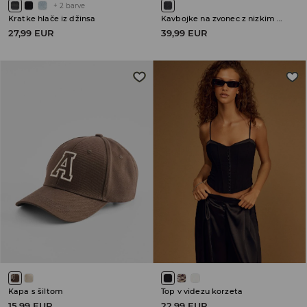
+
2
barve
Kratke hlače iz džinsa
Kavbojke na zvonec z nizkim pasom
27,99 EUR
39,99 EUR
Kapa s šiltom
Top v videzu korzeta
15,99 EUR
22,99 EUR