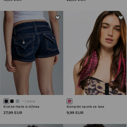
+
2
barve
Kratke hlače iz džinsa
Komplet sponk za lase
27,99 EUR
9,99 EUR