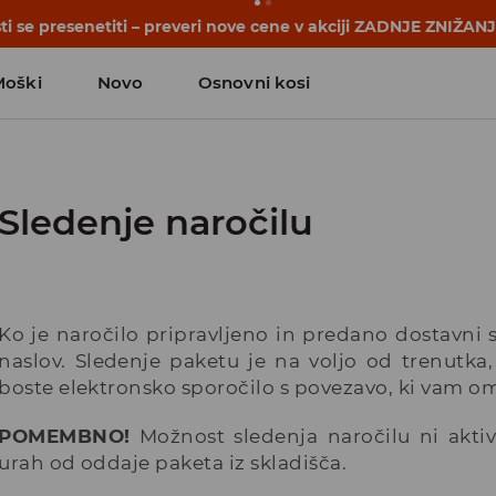
i se presenetiti – preveri nove cene v akciji ZADNJE ZNIŽAN
Moški
Novo
Osnovni kosi
Sledenje naročilu
Ko je naročilo pripravljeno in predano dostavni 
naslov. Sledenje paketu je na voljo od trenutka, 
boste elektronsko sporočilo s povezavo, ki vam o
POMEMBNO!
Možnost sledenja naročilu ni akti
urah od oddaje paketa iz skladišča.