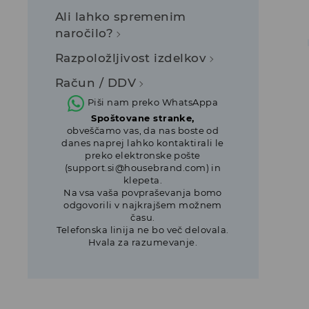
Ali lahko spremenim
naročilo?
Razpoložljivost izdelkov
Račun / DDV
Piši nam preko WhatsAppa
Spoštovane stranke,
obveščamo vas, da nas boste od
danes naprej lahko kontaktirali le
preko elektronske pošte
(support.si@housebrand.com) in
klepeta.
Na vsa vaša povpraševanja bomo
odgovorili v najkrajšem možnem
času.
Telefonska linija ne bo več delovala.
Hvala za razumevanje.