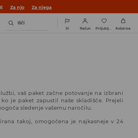
JE
Za njo
Za njega
Išči
SI
Račun
Priljubljene
Košarica
službi, vaš paket začne potovanje na izbrani
ko je paket zapustil naše skladišče. Prejeli
mogoča sledenje vašemu naročilu.
virana takoj, omogočena je najkasneje v 24