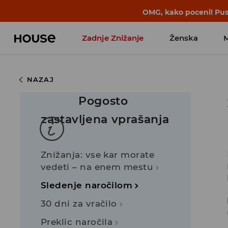
OMG, kako poceni! Pust
Zadnje Znižanje
Ženska
Favoriti vplivnežev
NAZAJ
Pogosto
zastavljena vprašanja
Znižanja: vse kar morate
vedeti – na enem mestu
Sledenje naročilom
30 dni za vračilo
Preklic naročila