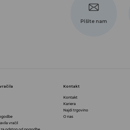
Pišite nam
vračila
Kontakt
Kontakt
Kariera
Najdi trgovino
ogodbe
O nas
vila vračil
aj za odstop od pogodbe