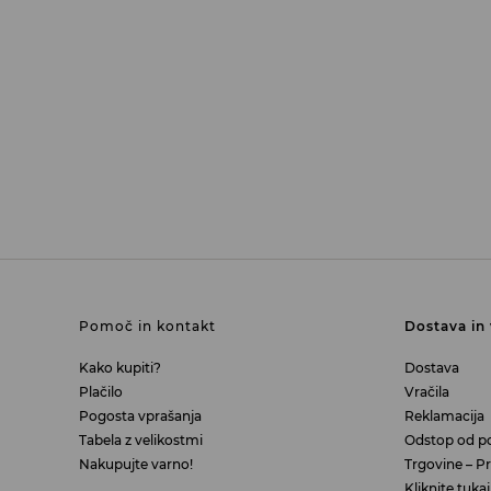
Pomoč in kontakt
Dostava in 
Kako kupiti?
Dostava
Plačilo
Vračila
Pogosta vprašanja
Reklamacija
Tabela z velikostmi
Odstop od p
Nakupujte varno!
Trgovine – Pra
Kliknite tuk