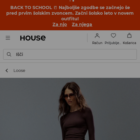
BACK TO SCHOOL
📒
Najboljše zgodbe se začnejo še
pred prvim šolskim zvoncem. Začni šolsko leto v novem
outfitu!
Za njo
Za njega
Priljubljene
Račun
Košarica
Išči
Loose