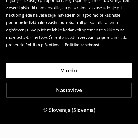
najboljšo izkušnjo pri uporabi našega spletnega mesta. S strinjanjem
z vsemi piškotki nam dovolite, da poskrbimo za vaše udobje pri
nakupih glede na vaše želje, navade in prilagodimo prikaz naše
ponudbe individualno vašim potrebam ali personaliziranemu
oglaševanju. Svojo izbiro lahko kadar koli spremenite s klikom na
možnost »Nastavitve«. Če želite izvedeti več, vam priporočamo, da
preberete
Politiko piškotkov
in
Politiko zasebnosti
.
V redu
Nastavitve
Slovenija (Slovenia)