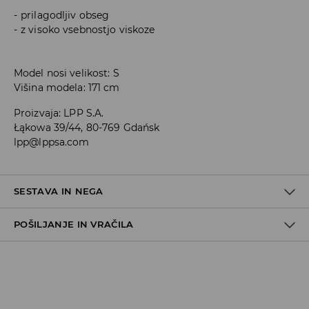
prilagodljiv obseg
z visoko vsebnostjo viskoze
Model nosi velikost: S
Višina modela: 171 cm
Proizvaja
:
LPP S.A.
Łąkowa 39/44, 80-769 Gdańsk
lpp@lppsa.com
SESTAVA IN NEGA
POŠILJANJE IN VRAČILA
95% VISKOZA, 5% ELASTAN
Pravila pošiljanja
Prevzem v trgovini
(5–7 delovnih dni)
Brezplačno