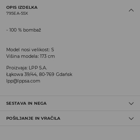
OPIS IZDELKA
795EA-55X
100 % bombaž
Model nosi velikost: S
Višina modela: 173 cm
Proizvaja
:
LPP S.A.
Łąkowa 39/44, 80-769 Gdańsk
lpp@lppsa.com
SESTAVA IN NEGA
POŠILJANJE IN VRAČILA
100% BOMBAŽ
Pravila pošiljanja