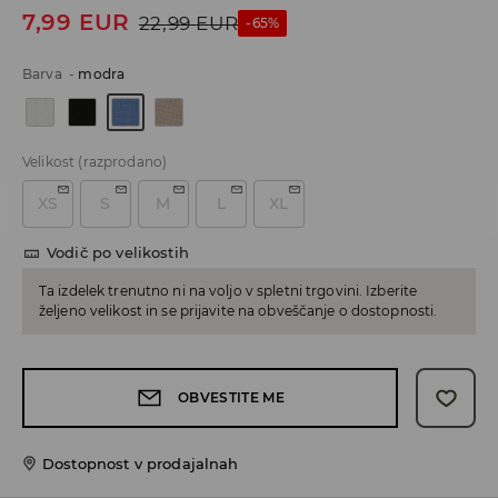
7,99
EUR
22,99
EUR
-65%
Barva
-
modra
Velikost
(razprodano)
XS
S
M
L
XL
Vodič po velikostih
Ta izdelek trenutno ni na voljo v spletni trgovini. Izberite
željeno velikost in se prijavite na obveščanje o dostopnosti.
OBVESTITE ME
Dostopnost v prodajalnah