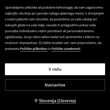
Uporabljamo piškotke ali podobne tehnologije, da vam zagotovimo
najboljšo izkušnjo pri uporabi našega spletnega mesta. S strinjanjem
z vsemi piškotki nam dovolite, da poskrbimo za vaše udobje pri
nakupih glede na vaše želje, navade in prilagodimo prikaz naše
ponudbe individualno vašim potrebam ali personaliziranemu
oglaševanju. Svojo izbiro lahko kadar koli spremenite s klikom na
možnost »Nastavitve«. Če želite izvedeti več, vam priporočamo, da
preberete
Politiko piškotkov
in
Politiko zasebnosti
.
V redu
Nastavitve
Slovenija (Slovenia)