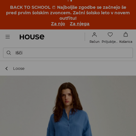
BACK TO SCHOOL
📒
Najboljše zgodbe se začnejo še
pred prvim šolskim zvoncem. Začni šolsko leto v novem
outfitu!
Za njo
Za njega
Priljubljene
Račun
Košarica
Išči
Loose