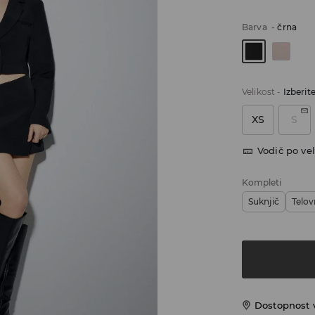
Barva
-
črna
Velikost
-
Izberit
XS
S
Vodič po vel
Kompleti
Suknjič
Telov
Dostopnost 