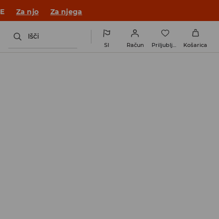
 v novem outfitu!
Za njo
Za njega
Išči
SI
Račun
Priljubljene
Košarica