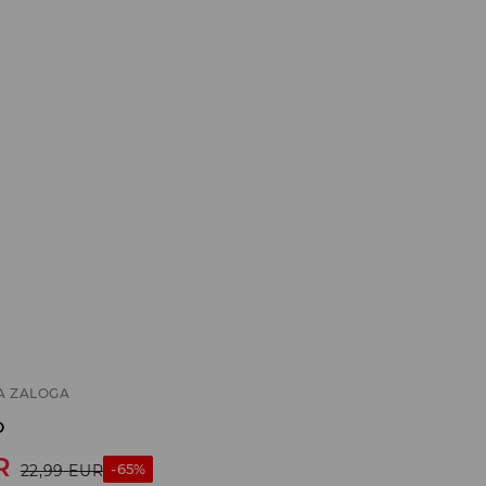
A ZALOGA
o
R
-65%
22,99
EUR