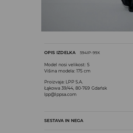
OPIS IZDELKA
594IP-99X
Model nosi velikost: S
Višina modela: 175 cm
Proizvaja
:
LPP S.A.
Łąkowa 39/44, 80-769 Gdańsk
lpp@lppsa.com
SESTAVA IN NEGA
90% POLIESTER, 10% ELASTAN