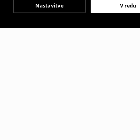
Nastavitve
V redu
Tudi druge stranke so i
Hlačno krilo
Hlačno kril
9
,
99
EUR
9
,
99
EUR
15,99
EUR
17