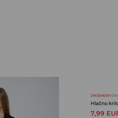
ZNIŽANJE
NIZK
Hlačno kril
7,99
EU