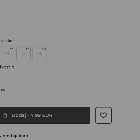
e velikost
M
L
XL
ikostih
nik
Dodaj
-
7,99
EUR
v prodajalnah