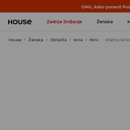
BACK TO SCHOOL
📒
Najboljše zgodbe 
Zadnje Znižanje
Ženska
House
Ženska
Favoriti vplivnežev
Oblačila
Krila
Mini
Hlačno krilo