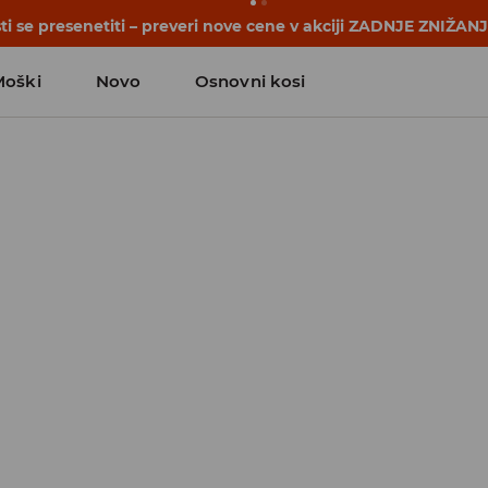
se začnejo še pred prvim šolskim zvoncem. Začni šolsko leto
Moški
Novo
Osnovni kosi