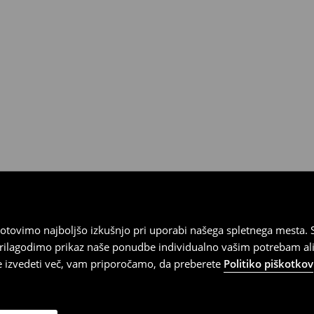
tovimo najboljšo izkušnjo pri uporabi našega spletnega mesta. S
 prilagodimo prikaz naše ponudbe individualno vašim potrebam ali
te izvedeti več, vam priporočamo, da preberete
Politiko piškotkov