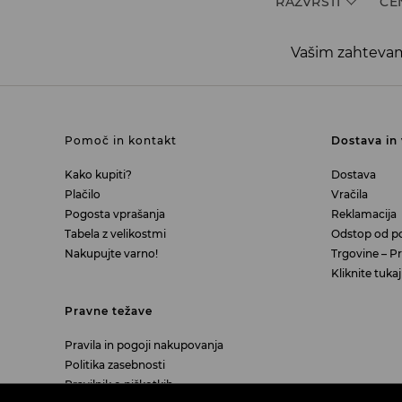
RAZVRSTI
CE
Vašim zahtevam
Pomoč in kontakt
Dostava in 
Kako kupiti?
Dostava
Plačilo
Vračila
Pogosta vprašanja
Reklamacija
Tabela z velikostmi
Odstop od p
Nakupujte varno!
Trgovine – Pra
Kliknite tuk
Pravne težave
Pravila in pogoji nakupovanja
Politika zasebnosti
Pravilnik o piškotkih