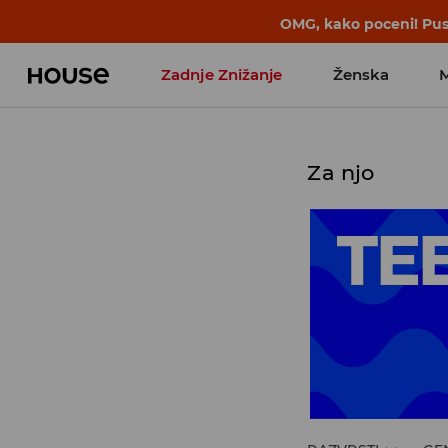
BACK TO SCHOOL
📒
Najboljše zgodbe 
Zadnje Znižanje
Ženska
Favoriti vplivnežev
Za njo