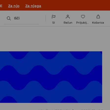
 v novem outfitu!
Za njo
Za njega
Išči
SI
Račun
Priljubljene
Košarica