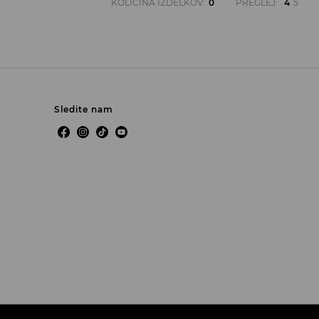
KOLIČINA IZDELKOV
:
0
PREGLEJ
:
4
5
Sledite nam