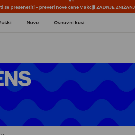
se začnejo še pred prvim šolskim zvoncem. Začni šolsko leto
Moški
Novo
Osnovni kosi