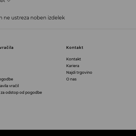
NA
 ne ustreza noben izdelek
vračila
Kontakt
Kontakt
Kariera
Najdi trgovino
ogodbe
O nas
vila vračil
aj za odstop od pogodbe