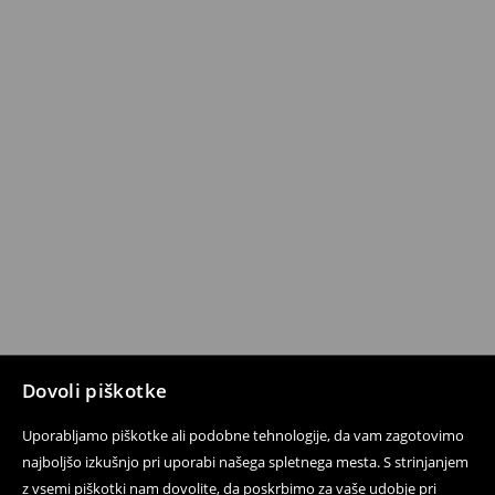
Dovoli piškotke
Uporabljamo piškotke ali podobne tehnologije, da vam zagotovimo
najboljšo izkušnjo pri uporabi našega spletnega mesta. S strinjanjem
z vsemi piškotki nam dovolite, da poskrbimo za vaše udobje pri