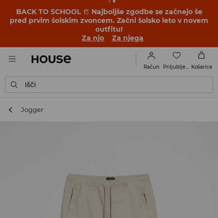
BACK TO SCHOOL
📒
Najboljše zgodbe se začnejo še
pred prvim šolskim zvoncem. Začni šolsko leto v novem
outfitu!
Za njo
Za njega
Priljubljene
Račun
Košarica
Išči
Jogger