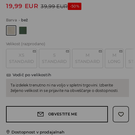
19,99
EUR
39,99
EUR
-50%
Barva
-
bež
Velikost
(razprodano)
XS
S
M
M
STANDARD
STANDARD
STANDARD
LONG
ST
Vodič po velikostih
Ta izdelek trenutno ni na voljo v spletni trgovini. Izberite
željeno velikost in se prijavite na obveščanje o dostopnosti.
OBVESTITE ME
Dostopnost v prodajalnah