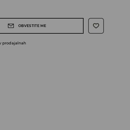
OBVESTITE ME
v prodajalnah