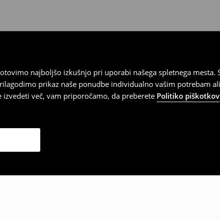
tovimo najboljšo izkušnjo pri uporabi našega spletnega mesta. S
 prilagodimo prikaz naše ponudbe individualno vašim potrebam ali
te izvedeti več, vam priporočamo, da preberete
Politiko piškotkov