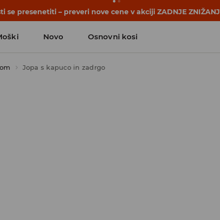
se začnejo še pred prvim šolskim zvoncem. Začni šolsko leto
Moški
Novo
Osnovni kosi
kom
Jopa s kapuco in zadrgo