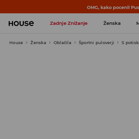
BACK TO SCHOOL
📒
Najboljše zgodbe 
Zadnje Znižanje
Ženska
House
Ženska
Favoriti vplivnežev
Oblačila
Športni puloverji
S potis