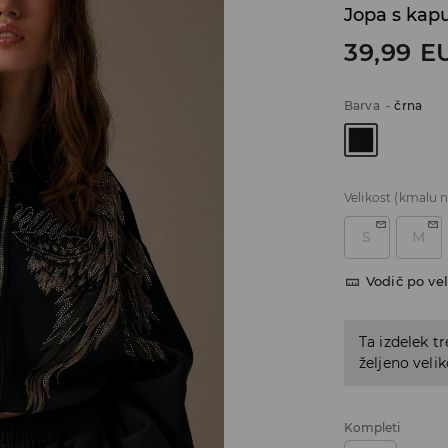
Jopa s kap
39,99
E
Barva
-
črna
Velikost
(kmalu n
S
M
Vodič po vel
Ta izdelek tr
željeno veli
Kompleti