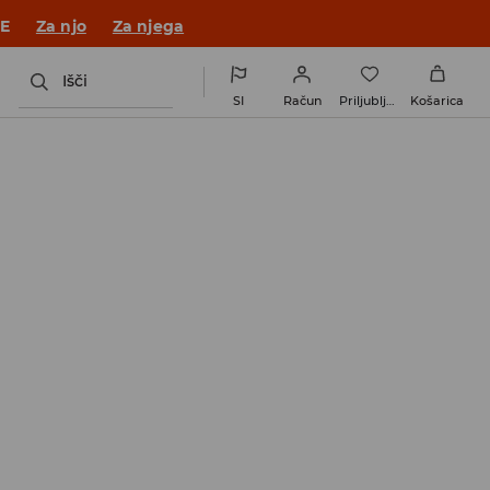
 v novem outfitu!
Za njo
Za njega
Išči
SI
Račun
Priljubljene
Košarica