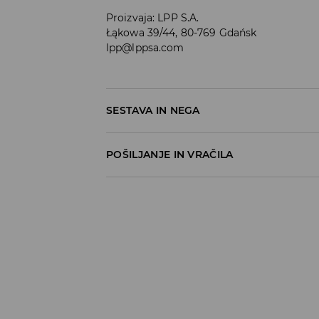
Proizvaja
:
LPP S.A.
Łąkowa 39/44, 80-769 Gdańsk
lpp@lppsa.com
SESTAVA IN NEGA
60% BOMBAŽ, 40% POLIESTER
POŠILJANJE IN VRAČILA
Pravila pošiljanja
Prevzem v trgovini
(5–7 delovnih dni)
Brezplačno
DPD Pickup Point
(5–7 delovnih dni)
3,99 EUR
DPD na izbran naslov
(5–7 delovnih dni)
4,99 EUR
DPD na izbran naslov – Plačilo po povzetj