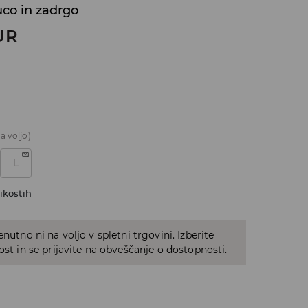
uco in zadrgo
UR
a voljo)
L
ikostih
enutno ni na voljo v spletni trgovini. Izberite
kost in se prijavite na obveščanje o dostopnosti.