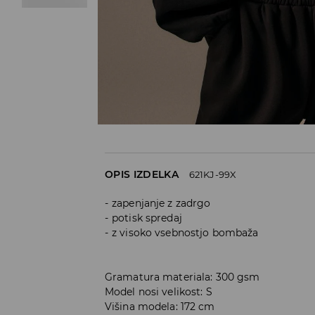
OPIS IZDELKA
621KJ-99X
zapenjanje z zadrgo
potisk spredaj
z visoko vsebnostjo bombaža
Gramatura materiala: 300 gsm
Model nosi velikost: S
Višina modela: 172 cm