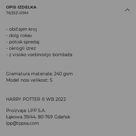
OPIS IZDELKA
7635Z-09M
običajen kroj
dolg rokav
potisk spredaj
okrogli izrez
z visoko vsebnostjo bombaža
Gramatura materiala: 240 gsm
Model nosi velikost: S
HARRY POTTER © WB 2022
Proizvaja
:
LPP S.A.
Łąkowa 39/44, 80-769 Gdańsk
lpp@lppsa.com