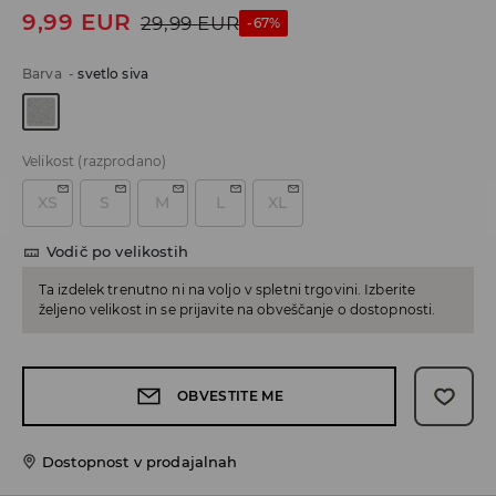
9,99
EUR
29,99
EUR
-67%
Barva
-
svetlo siva
Velikost
(razprodano)
XS
S
M
L
XL
Vodič po velikostih
Ta izdelek trenutno ni na voljo v spletni trgovini. Izberite
željeno velikost in se prijavite na obveščanje o dostopnosti.
OBVESTITE ME
Dostopnost v prodajalnah