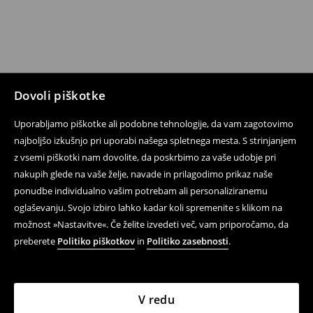
Dovoli piškotke
Uporabljamo piškotke ali podobne tehnologije, da vam zagotovimo
najboljšo izkušnjo pri uporabi našega spletnega mesta. S strinjanjem
z vsemi piškotki nam dovolite, da poskrbimo za vaše udobje pri
nakupih glede na vaše želje, navade in prilagodimo prikaz naše
ponudbe individualno vašim potrebam ali personaliziranemu
oglaševanju. Svojo izbiro lahko kadar koli spremenite s klikom na
možnost »Nastavitve«. Če želite izvedeti več, vam priporočamo, da
preberete
Politiko piškotkov
in
Politiko zasebnosti
.
V redu