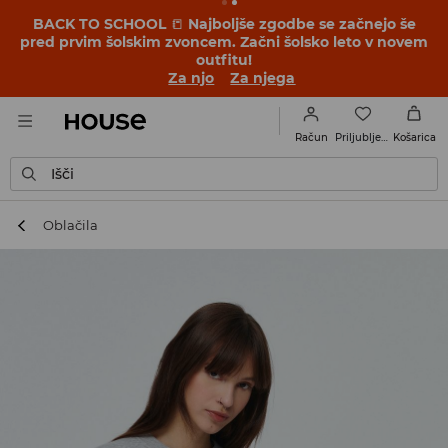
BACK TO SCHOOL
📒
Najboljše zgodbe se začnejo še
pred prvim šolskim zvoncem. Začni šolsko leto v novem
outfitu!
Za njo
Za njega
Priljubljene
Račun
Košarica
Išči
Oblačila