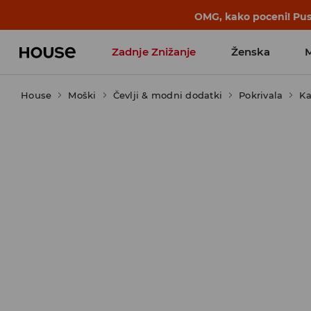
OMG, kako poceni! Pust
Zadnje Znižanje
Ženska
House
Moški
Favoriti vplivnežev
Čevlji & modni dodatki
Pokrivala
Ka