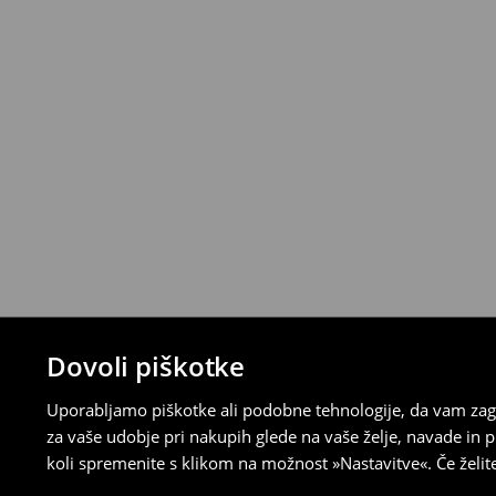
⟶
Podrobna politika vračanja
Dovoli piškotke
Uporabljamo piškotke ali podobne tehnologije, da vam zago
za vaše udobje pri nakupih glede na vaše želje, navade in
koli spremenite s klikom na možnost »Nastavitve«. Če želi