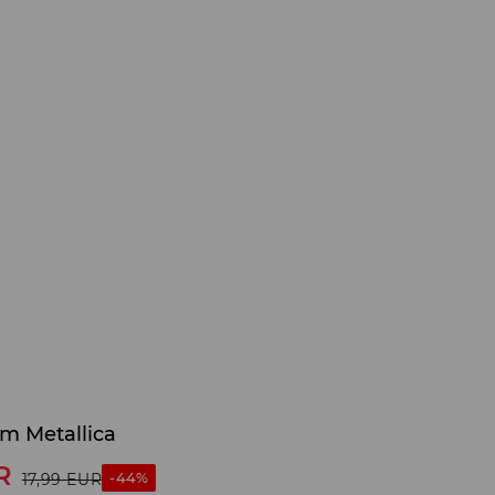
om Metallica
R
-44%
17,99
EUR