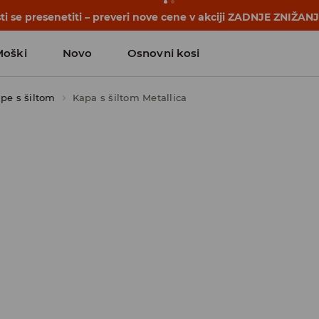
i se presenetiti – preveri nove cene v akciji ZADNJE ZNIŽAN
Moški
Novo
Osnovni kosi
pe s šiltom
Kapa s šiltom Metallica