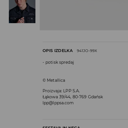
OPIS IZDELKA
941JO-99X
potisk spredaj
© Metallica
Proizvaja
:
LPP S.A.
Łąkowa 39/44, 80-769 Gdańsk
lpp@lppsa.com