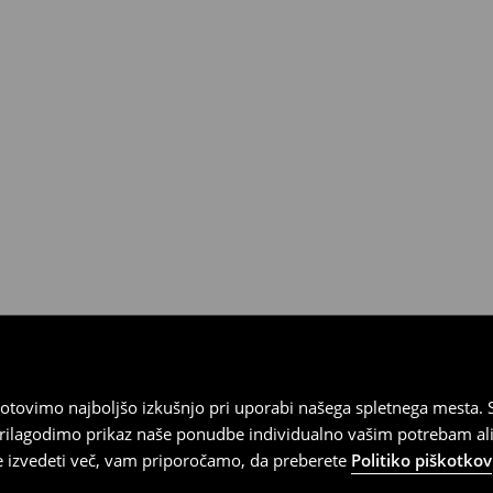
tovimo najboljšo izkušnjo pri uporabi našega spletnega mesta. S
 prilagodimo prikaz naše ponudbe individualno vašim potrebam ali
te izvedeti več, vam priporočamo, da preberete
Politiko piškotkov