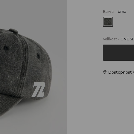
Barva
-
črna
Velikost
-
ONE SI
Dostopnost 