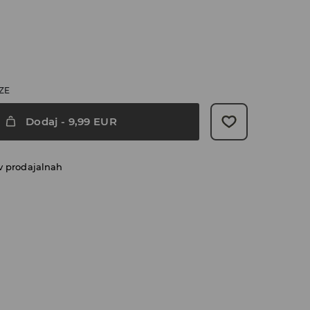
ZE
Dodaj
-
9,99
EUR
v prodajalnah