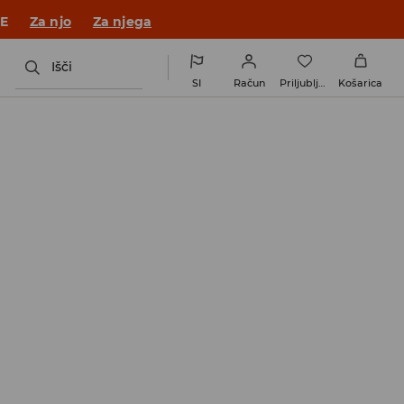
JE
Za njo
Za njega
Išči
SI
Račun
Priljubljene
Košarica