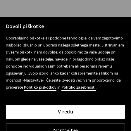
Dovoli piškotke
Uporabljamo piškotke ali podobne tehnologije, da vam zagotovimo
najboljšo izkušnjo pri uporabi našega spletnega mesta. S strinjanjem
z vsemi piškotki nam dovolite, da poskrbimo za vaše udobje pri
nakupih glede na vaše želje, navade in prilagodimo prikaz naše
ponudbe individualno vašim potrebam ali personaliziranemu
oglaševanju. Svojo izbiro lahko kadar koli spremenite s klikom na
možnost »Nastavitve«. Če želite izvedeti več, vam priporočamo, da
preberete
Politiko piškotkov
in
Politiko zasebnosti
.
V redu
Nastavitve