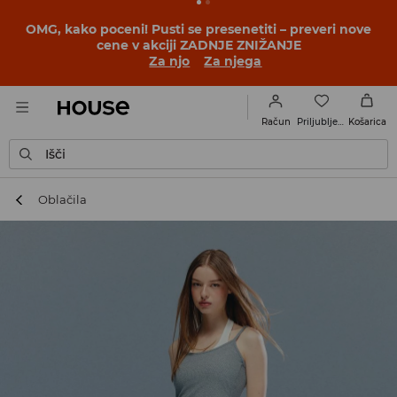
OMG, kako poceni! Pusti se presenetiti – preveri nove
cene v akciji ZADNJE ZNIŽANJE
Za njo
Za njega
Priljubljene
Račun
Košarica
Išči
Oblačila