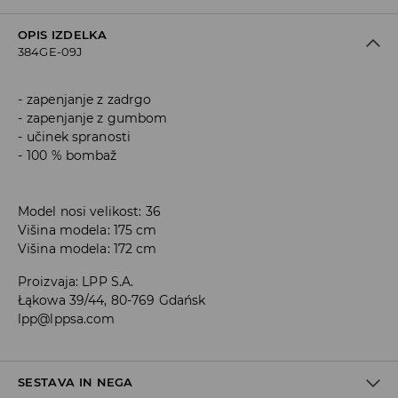
OPIS IZDELKA
384GE-09J
zapenjanje z zadrgo
zapenjanje z gumbom
učinek spranosti
100 % bombaž
Model nosi velikost: 36
Višina modela: 175 cm
Višina modela: 172 cm
Proizvaja
:
LPP S.A.
Łąkowa 39/44, 80-769 Gdańsk
lpp@lppsa.com
SESTAVA IN NEGA