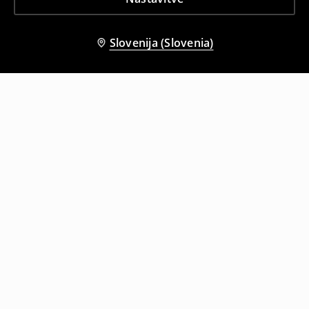
Slovenija (Slovenia)
Tudi druge stranke so izbrale