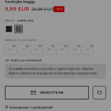
Kavbojke baggy
9,99
EUR
29,99
EUR
-67%
Barva
-
svetlo siva
Velikost
(razprodano)
32
34
36
38
40
42
44
Vodič po velikostih
Ta izdelek trenutno ni na voljo v spletni trgovini. Izberite
željeno velikost in se prijavite na obveščanje o dostopnosti.
OBVESTITE ME
Dostopnost v prodajalnah