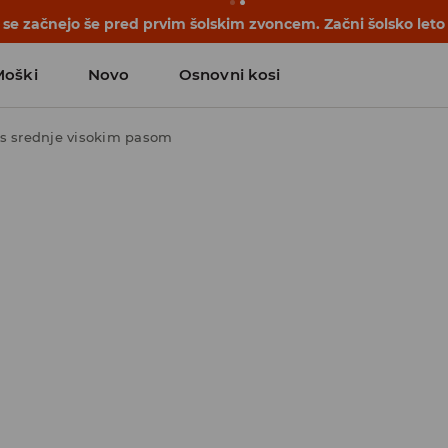
se začnejo še pred prvim šolskim zvoncem. Začni šolsko leto
Moški
Novo
Osnovni kosi
 s srednje visokim pasom