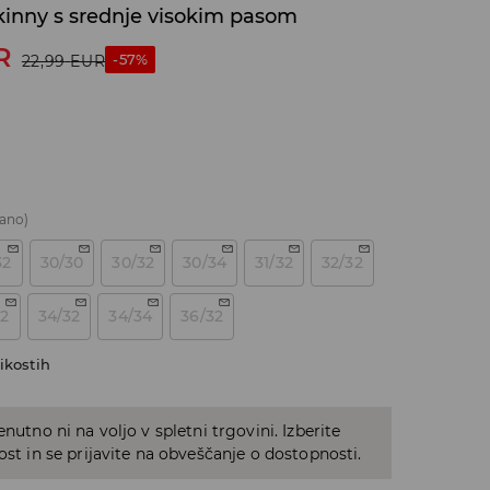
kinny s srednje visokim pasom
R
-57%
22,99
EUR
ano)
32
30/30
30/32
30/34
31/32
32/32
32
34/32
34/34
36/32
ikostih
enutno ni na voljo v spletni trgovini. Izberite
kost in se prijavite na obveščanje o dostopnosti.