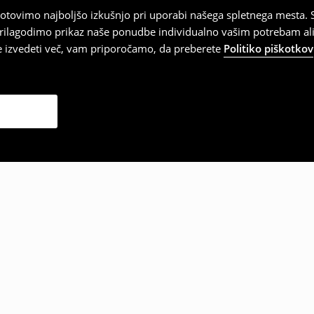
tovimo najboljšo izkušnjo pri uporabi našega spletnega mesta. S
 prilagodimo prikaz naše ponudbe individualno vašim potrebam ali
te izvedeti več, vam priporočamo, da preberete
Politiko piškotkov
zbrale