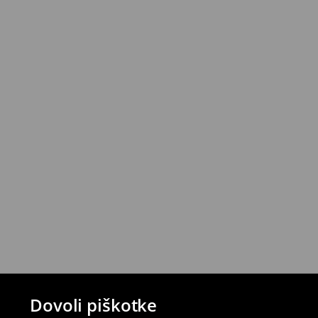
Izdelke lahko brezplačno vrneš v roku 30 d
House z izbranimi načini vračila (ne velja z
⟶
Podrobna politika vračanja
Dovoli piškotke