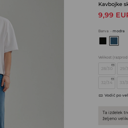
Kavbojke s
9,99
EU
Barva
-
modra
Velikost
(razprod
28/30
29/
32/34
33/
Vodič po vel
Ta izdelek tr
željeno veli