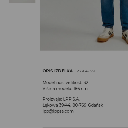
OPIS IZDELKA
233FA-55J
Model nosi velikost: 32
Višina modela: 186 cm
Proizvaja
:
LPP S.A.
Łąkowa 39/44, 80-769 Gdańsk
lpp@lppsa.com