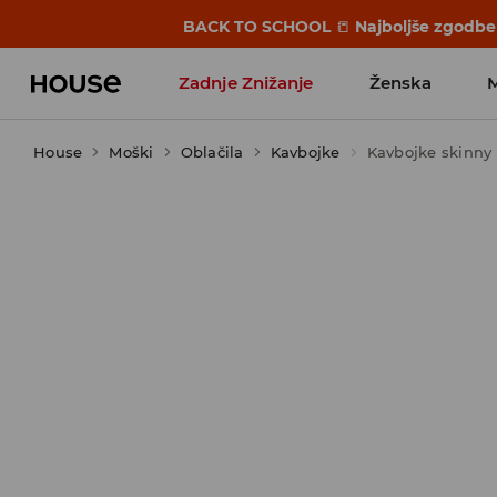
BACK TO SCHOOL
📒
Najboljše zgodbe 
Zadnje Znižanje
Ženska
House
Moški
Favoriti vplivnežev
Oblačila
Kavbojke
Kavbojke skinny