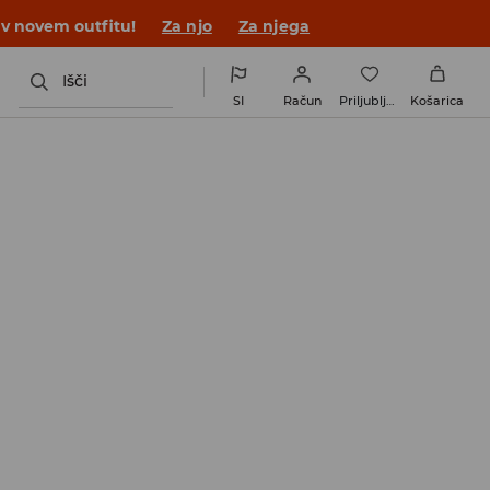
 v novem outfitu!
Za njo
Za njega
Išči
SI
Račun
Priljubljene
Košarica