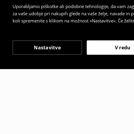
Uporabljamo piškotke ali podobne tehnologije, da vam zago
za vaše udobje pri nakupih glede na vaše želje, navade in
koli spremenite s klikom na možnost »Nastavitve«. Če želi
Nastavitve
V redu
Tudi druge stranke so i