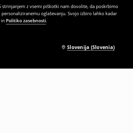
 strinjanjem z vsemi piškotki nam dovolite, da poskrbimo
 personaliziranemu oglaševanju. Svojo izbiro lahko kadar
in
Politiko zasebnosti
.
Slovenija (Slovenia)