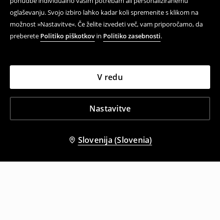
ponudbe individualno vašim potrebam ali personaliziranemu
oglaševanju. Svojo izbiro lahko kadar koli spremenite s klikom na
možnost »Nastavitve«. Če želite izvedeti več, vam priporočamo, da
preberete
Politiko piškotkov
in
Politiko zasebnosti
.
V redu
Nastavitve
Slovenija (Slovenia)