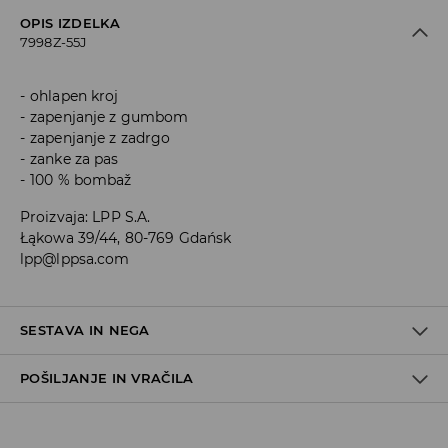
OPIS IZDELKA
7998Z-55J
ohlapen kroj
zapenjanje z gumbom
zapenjanje z zadrgo
zanke za pas
100 % bombaž
Proizvaja
:
LPP S.A.
Łąkowa 39/44, 80-769 Gdańsk
lpp@lppsa.com
SESTAVA IN NEGA
POŠILJANJE IN VRAČILA
Material I
:
100% BOMBAŽ
STROJNO PRANJE PRI NAJV. TEMP. 30 °C - OBIČAJEN
Pravila pošiljanja
POSTOPEK