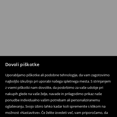
Dovoli piškotke
Uporabljamo piškotke ali podobne tehnologije, da vam zagotovimo
najboljšo izkušnjo pri uporabi našega spletnega mesta. S strinjanjem
z vsemi piškotki nam dovolite, da poskrbimo za vaše udobje pri
nakupih glede na vaše želje, navade in prilagodimo prikaz naše
ponudbe individualno vašim potrebam ali personaliziranemu
oglaševanju. Svojo izbiro lahko kadar koli spremenite s klikom na
možnost »Nastavitve«. Če želite izvedeti več, vam priporočamo, da