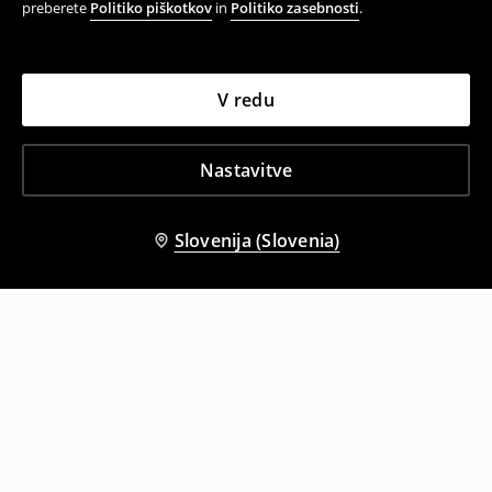
preberete
Politiko piškotkov
in
Politiko zasebnosti
.
V redu
Nastavitve
Slovenija (Slovenia)