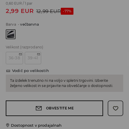
0,60 EUR
/
1 par
2,99
EUR
12,99
EUR
-77%
Barva
-
večbarvna
Velikost
(razprodano)
36-38
39-41
Vodič po velikostih
Ta izdelek trenutno ni na voljo v spletni trgovini. Izberite
željeno velikost in se prijavite na obveščanje o dostopnosti.
OBVESTITE ME
Dostopnost v prodajalnah