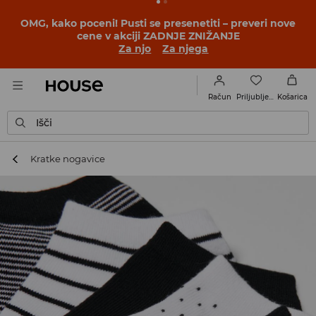
OMG, kako poceni! Pusti se presenetiti – preveri nove
cene v akciji ZADNJE ZNIŽANJE
Za njo
Za njega
Priljubljene
Račun
Košarica
Išči
Kratke nogavice