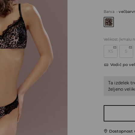
Barva
-
večbarv
Velikost
(kmalu n
XS
S
Vodič po vel
Ta izdelek tr
željeno veli
Dostopnost 