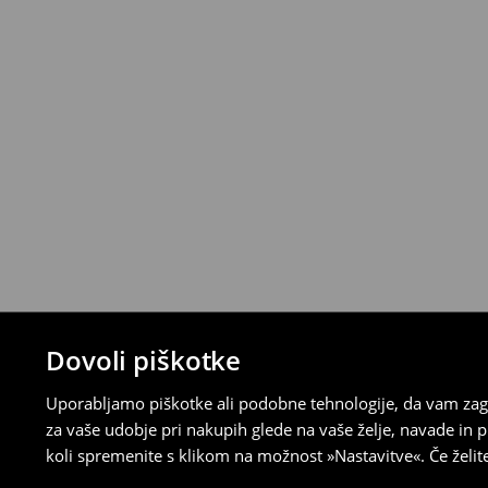
⟶
Podrobna politika vračanja
Dovoli piškotke
Uporabljamo piškotke ali podobne tehnologije, da vam zago
za vaše udobje pri nakupih glede na vaše želje, navade in
koli spremenite s klikom na možnost »Nastavitve«. Če želi