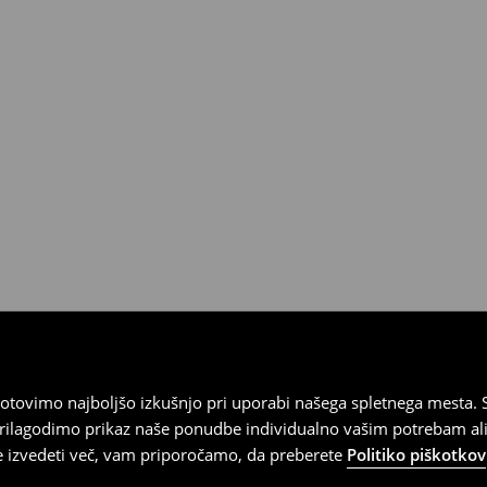
tovimo najboljšo izkušnjo pri uporabi našega spletnega mesta. S
 prilagodimo prikaz naše ponudbe individualno vašim potrebam ali
te izvedeti več, vam priporočamo, da preberete
Politiko piškotkov