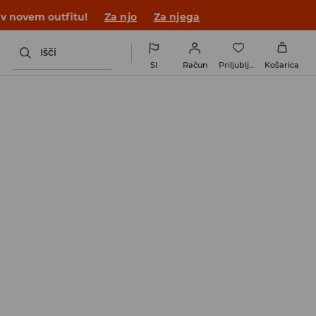
 v novem outfitu!
Za njo
Za njega
Išči
SI
Račun
Priljubljene
Košarica