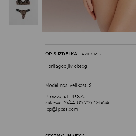
OPIS IZDELKA
421IR-MLC
prilagodljiv obseg
Model nosi velikost: S
Proizvaja
:
LPP S.A.
Łąkowa 39/44, 80-769 Gdańsk
lpp@lppsa.com