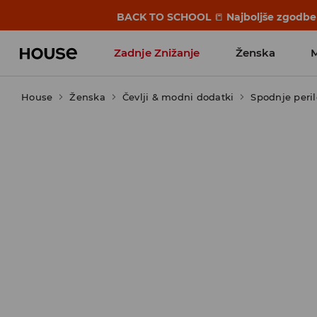
BACK TO SCHOOL
📒
Najboljše zgodbe 
Zadnje Znižanje
Ženska
House
Ženska
Favoriti vplivnežev
Čevlji & modni dodatki
Spodnje peril