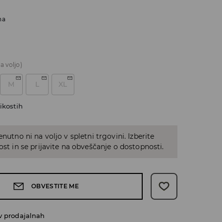
na
a voljo)
M
L
XL
ikostih
enutno ni na voljo v spletni trgovini. Izberite
kost in se prijavite na obveščanje o dostopnosti.
OBVESTITE ME
v prodajalnah