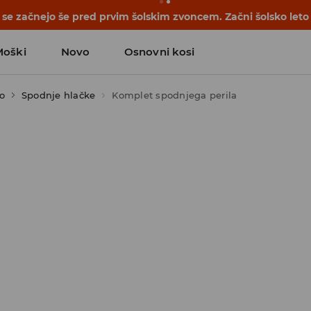
se začnejo še pred prvim šolskim zvoncem. Začni šolsko leto
Moški
Novo
Osnovni kosi
o
Spodnje hlačke
Komplet spodnjega perila