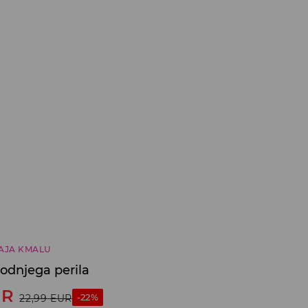
AJA KMALU
odnjega perila
UR
-22%
22,99
EUR