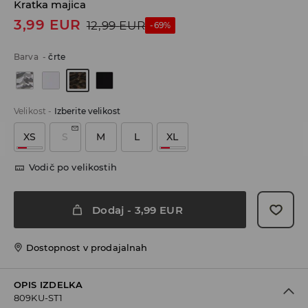
Kratka majica
3,99
EUR
12,99
EUR
-69%
Barva
-
črte
Velikost
-
Izberite velikost
XS
S
M
L
XL
Vodič po velikostih
Dodaj
-
3,99
EUR
Dostopnost v prodajalnah
OPIS IZDELKA
809KU-ST1