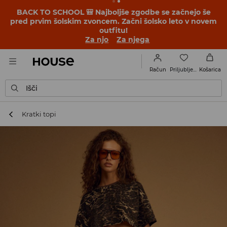
BACK TO SCHOOL 🎒 Najboljše zgodbe se začnejo še
pred prvim šolskim zvoncem. Začni šolsko leto v novem
outfitu!
Za njo
Za njega
Priljubljene
Račun
Košarica
Išči
Kratki topi