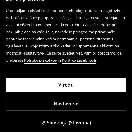
Uporabljamo piškotke ali podobne tehnologije, da vam zagotovimo
najboljšo izkušnjo pri uporabi našega spletnega mesta. S strinjanjem
z vsemi piškotki nam dovolite, da poskrbimo za vaše udobje pri
nakupih glede na vaše želje, navade in prilagodimo prikaz naše
ponudbe individualno vašim potrebam ali personaliziranemu
oglaševanju. Svojo izbiro lahko kadar koli spremenite s klikom na
možnost »Nastavitve«. Če želite izvedeti več, vam priporočamo, da
preberete
Politiko piškotkov
in
Politiko zasebnosti
.
V redu
Nastavitve
Slovenija (Slovenia)