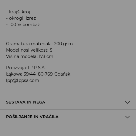
krajši kroj
okrogli izrez
100 % bombaž
Gramatura materiala: 200 gsm
Model nosi velikost: S
Višina modela: 173 cm
Proizvaja
:
LPP S.A.
Łąkowa 39/44, 80-769 Gdańsk
lpp@lppsa.com
SESTAVA IN NEGA
POŠILJANJE IN VRAČILA
100% BOMBAŽ
Pravila pošiljanja