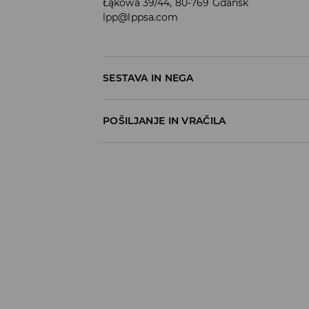
Łąkowa 39/44, 80-769 Gdańsk
lpp@lppsa.com
SESTAVA IN NEGA
POŠILJANJE IN VRAČILA
Pravila pošiljanja
Prevzem v trgovini
(5–7 delovnih dni)
Brezplačno
DPD Pickup Point
(5–7 delovnih dni)
3,99 EUR
DPD na izbran naslov
(5–7 delovnih dni)
4,99 EUR
DPD na izbran naslov – Plačilo po povzetj
5,99 EUR
⟶
Načini dostave