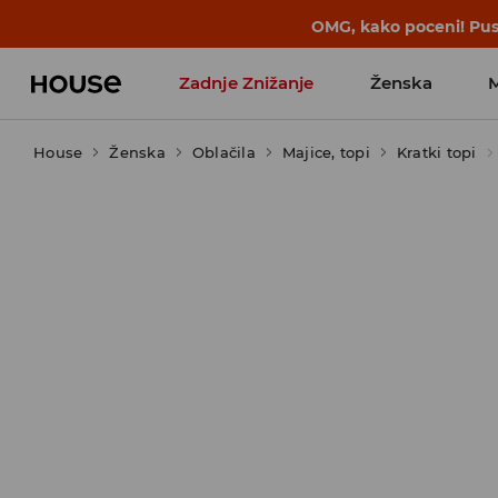
BACK TO SCHOOL
📒
Najboljše zgodbe 
Zadnje Znižanje
Ženska
House
Ženska
Favoriti vplivnežev
Oblačila
Majice, topi
Kratki topi