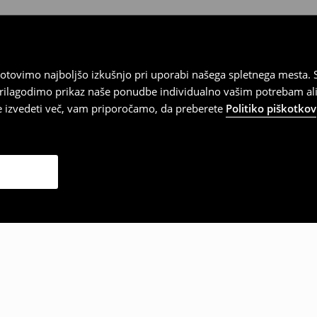
tovimo najboljšo izkušnjo pri uporabi našega spletnega mesta. S
 prilagodimo prikaz naše ponudbe individualno vašim potrebam ali
te izvedeti več, vam priporočamo, da preberete
Politiko piškotkov