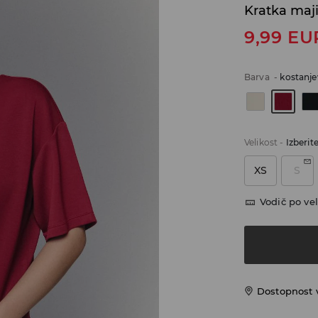
Kratka maj
9,99
EU
Barva
-
kostanje
Velikost
-
Izberit
XS
S
Vodič po vel
Dostopnost 