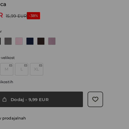
ica
R
-38%
15,99
EUR
v
e velikost
M
L
XL
ikostih
Dodaj
-
9,99
EUR
v prodajalnah