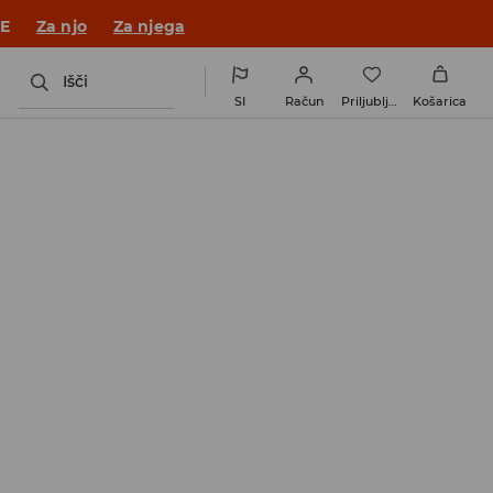
 v novem outfitu!
Za njo
Za njega
Išči
SI
Račun
Priljubljene
Košarica