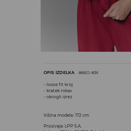
OPIS IZDELKA
868JJ-83X
loose fit kroj
kratek rokav
okrogli izrez
Višina modela: 172 cm
Proizvaja
:
LPP S.A.