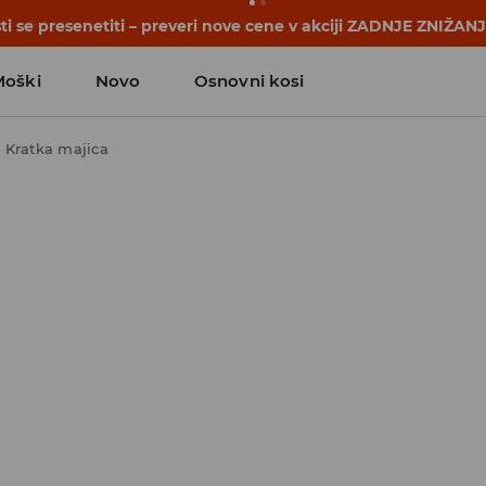
se začnejo še pred prvim šolskim zvoncem. Začni šolsko leto
Moški
Novo
Osnovni kosi
Kratka majica