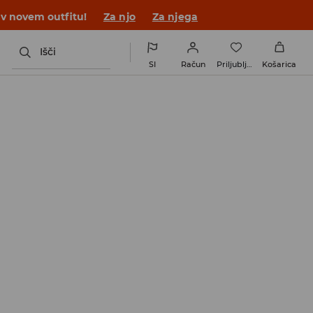
 v novem outfitu!
Za njo
Za njega
Išči
SI
Račun
Priljubljene
Košarica