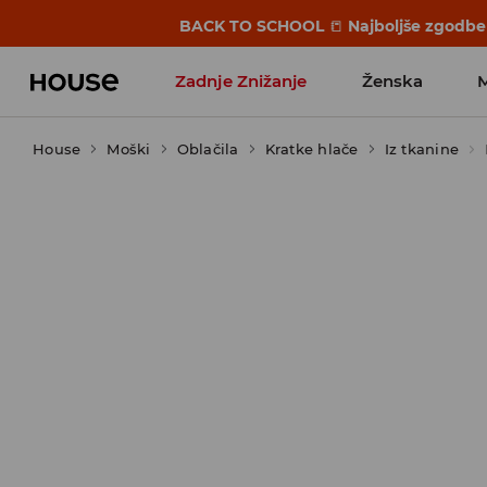
BACK TO SCHOOL
📒
Najboljše zgodbe 
Zadnje Znižanje
Ženska
House
Moški
Favoriti vplivnežev
Oblačila
Kratke hlače
Iz tkanine