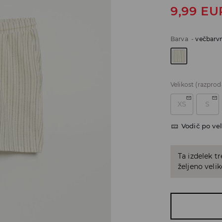
9,99
EU
Barva
-
večbarv
Velikost
(razprod
XS
S
Vodič po vel
Ta izdelek tr
željeno veli