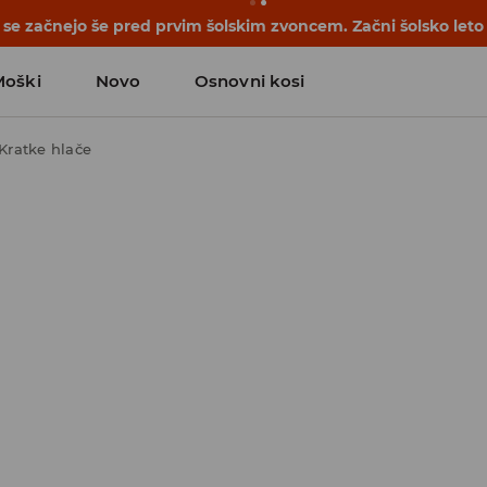
se začnejo še pred prvim šolskim zvoncem. Začni šolsko leto
Moški
Novo
Osnovni kosi
Kratke hlače