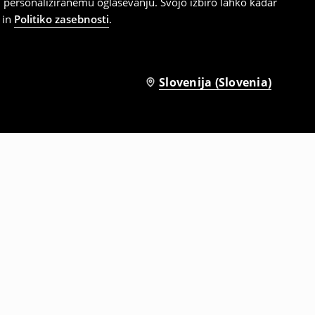
 personaliziranemu oglaševanju. Svojo izbiro lahko kadar
in
Politiko zasebnosti
.
Slovenija (Slovenia)