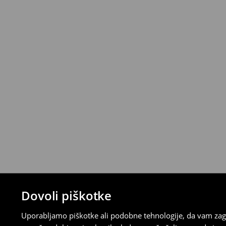
⟶
Podrobna politika vračanja
Dovoli piškotke
Uporabljamo piškotke ali podobne tehnologije, da vam zago