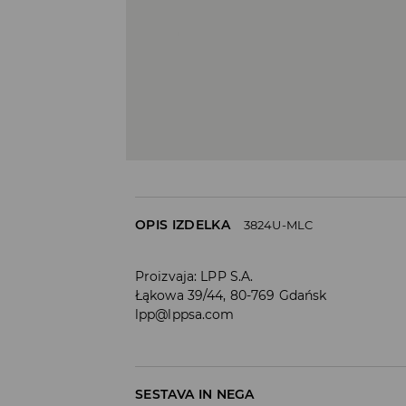
OPIS IZDELKA
3824U-MLC
Proizvaja
:
LPP S.A.
Łąkowa 39/44, 80-769 Gdańsk
lpp@lppsa.com
SESTAVA IN NEGA