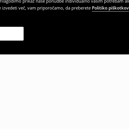
 prilagodimo prikaz naše ponudbe individualno vašim potrebam ali
te izvedeti več, vam priporočamo, da preberete
Politiko piškotkov
zbrale