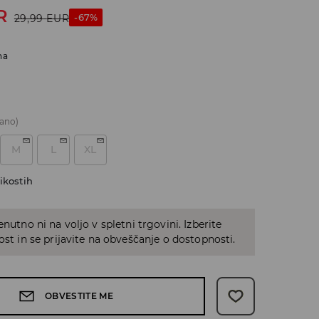
R
-67%
29,99
EUR
na
ano)
M
L
XL
ikostih
enutno ni na voljo v spletni trgovini. Izberite
kost in se prijavite na obveščanje o dostopnosti.
OBVESTITE ME