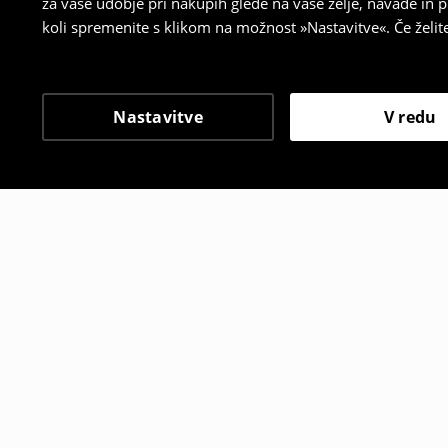
za vaše udobje pri nakupih glede na vaše želje, navade in
koli spremenite s klikom na možnost »Nastavitve«. Če želi
Nastavitve
V redu
Tudi druge stranke so i