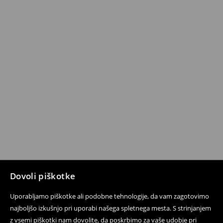
Dovoli piškotke
Uporabljamo piškotke ali podobne tehnologije, da vam zagotovimo
najboljšo izkušnjo pri uporabi našega spletnega mesta. S strinjanjem
z vsemi piškotki nam dovolite, da poskrbimo za vaše udobje pri