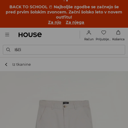
BACK TO SCHOOL
📒
Najboljše zgodbe se začnejo še
pred prvim šolskim zvoncem. Začni šolsko leto v novem
outfitu!
Za njo
Za njega
Priljubljene
Račun
Košarica
Išči
Iz tkanine