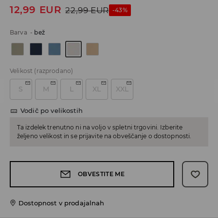
12,99
EUR
22,99
EUR
-43%
Barva
-
bež
Velikost
(razprodano)
S
M
L
XL
XXL
Vodič po velikostih
Ta izdelek trenutno ni na voljo v spletni trgovini. Izberite
željeno velikost in se prijavite na obveščanje o dostopnosti.
OBVESTITE ME
Dostopnost v prodajalnah