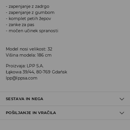
zapenjanje z zadrgo
zapenjanje z gumbom
komplet petih žepov
zanke za pas
močen učinek spranosti
Model nosi velikost: 32
Višina modela: 186 cm
Proizvaja
:
LPP S.A.
Łąkowa 39/44, 80-769 Gdańsk
lpp@lppsa.com
SESTAVA IN NEGA
POŠILJANJE IN VRAČILA
99% BOMBAŽ, 1% ELASTAN
Pravila pošiljanja