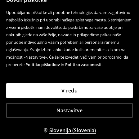
Uporabljamo piškotke ali podobne tehnologije, da vam zagotovimo
najboljšo izkušnjo pri uporabi našega spletnega mesta. S strinjanjem
z vsemi piškotki nam dovolite, da poskrbimo za vaše udobje pri
nakupih glede na vaše želje, navade in prilagodimo prikaz naše
ponudbe individualno vašim potrebam ali personaliziranemu
oglaševanju. Svojo izbiro lahko kadar koli spremenite s klikom na
možnost »Nastavitve«. Če želite izvedeti več, vam priporočamo, da
preberete
Politiko piškotkov
in
Politiko zasebnosti
.
V redu
Nastavitve
Slovenija (Slovenia)