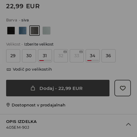
22,99
EUR
Barva
-
siva
Velikost
-
Izberite velikost
29
30
31
32
33
34
36
Vodič po velikostih
Dodaj
-
22,99
EUR
Dostopnost v prodajalnah
OPIS IZDELKA
405EM-90J