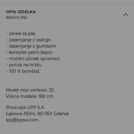
OPIS IZDELKA
660EX-99J
zanke za pas
zapenjanje z zadrgo
zapenjanje z gumbom
komplet petih žepov
močen učinek spranosti
potisk na hrbtu
100 % bombaž
Model nosi velikost: 32
Višina modela: 188 cm
Proizvaja
:
LPP S.A.
Łąkowa 39/44, 80-769 Gdańsk
lpp@lppsa.com