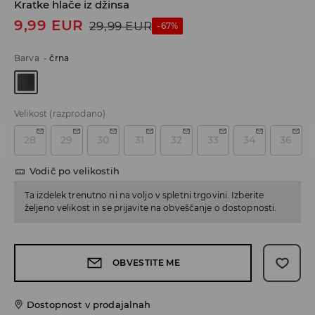
Kratke hlače iz džinsa
9,99
EUR
29,99
EUR
-67%
Barva
-
črna
Velikost
(razprodano)
28
29
30
31
32
33
34
36
Vodič po velikostih
Ta izdelek trenutno ni na voljo v spletni trgovini. Izberite
željeno velikost in se prijavite na obveščanje o dostopnosti.
OBVESTITE ME
Dostopnost v prodajalnah