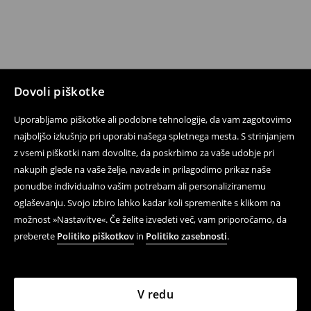
Dovoli piškotke
Uporabljamo piškotke ali podobne tehnologije, da vam zagotovimo
najboljšo izkušnjo pri uporabi našega spletnega mesta. S strinjanjem
z vsemi piškotki nam dovolite, da poskrbimo za vaše udobje pri
nakupih glede na vaše želje, navade in prilagodimo prikaz naše
ponudbe individualno vašim potrebam ali personaliziranemu
oglaševanju. Svojo izbiro lahko kadar koli spremenite s klikom na
možnost »Nastavitve«. Če želite izvedeti več, vam priporočamo, da
preberete
Politiko piškotkov
in
Politiko zasebnosti
.
V redu