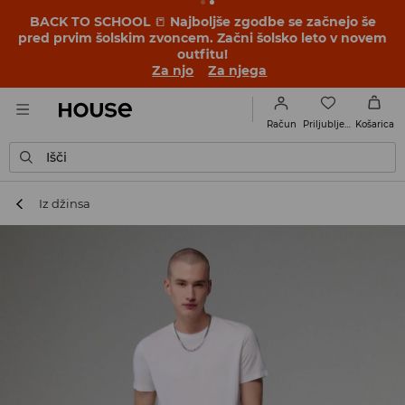
BACK TO SCHOOL
📒
Najboljše zgodbe se začnejo še
pred prvim šolskim zvoncem. Začni šolsko leto v novem
outfitu!
Za njo
Za njega
Priljubljene
Račun
Košarica
Išči
Iz džinsa