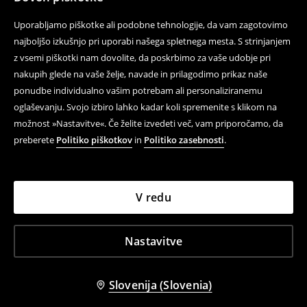
Uporabljamo piškotke ali podobne tehnologije, da vam zagotovimo
najboljšo izkušnjo pri uporabi našega spletnega mesta. S strinjanjem
z vsemi piškotki nam dovolite, da poskrbimo za vaše udobje pri
nakupih glede na vaše želje, navade in prilagodimo prikaz naše
ponudbe individualno vašim potrebam ali personaliziranemu
oglaševanju. Svojo izbiro lahko kadar koli spremenite s klikom na
možnost »Nastavitve«. Če želite izvedeti več, vam priporočamo, da
preberete
Politiko piškotkov
in
Politiko zasebnosti
.
V redu
Nastavitve
Slovenija (Slovenia)