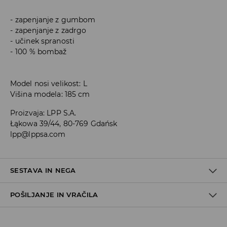
zapenjanje z gumbom
zapenjanje z zadrgo
učinek spranosti
100 % bombaž
Model nosi velikost: L
Višina modela: 185 cm
Proizvaja
:
LPP S.A.
Łąkowa 39/44, 80-769 Gdańsk
lpp@lppsa.com
SESTAVA IN NEGA
POŠILJANJE IN VRAČILA
100% BOMBAŽ
Pravila pošiljanja