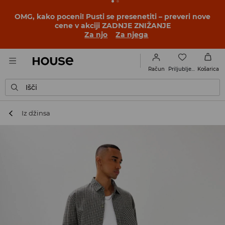
BACK TO SCHOOL
📒
Najboljše zgodbe se začnejo še
pred prvim šolskim zvoncem. Začni šolsko leto v novem
outfitu!
Za njo
Za njega
Priljubljene
Račun
Košarica
Išči
Iz džinsa