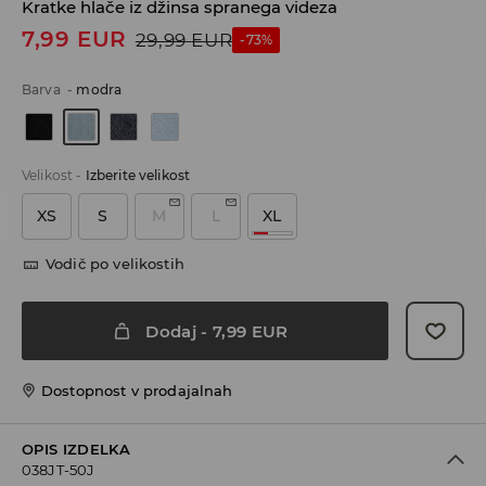
Kratke hlače iz džinsa spranega videza
7,99
EUR
29,99
EUR
-73%
Barva
-
modra
Velikost
-
Izberite velikost
XS
S
M
L
XL
Vodič po velikostih
Dodaj
-
7,99
EUR
Dostopnost v prodajalnah
OPIS IZDELKA
038JT-50J