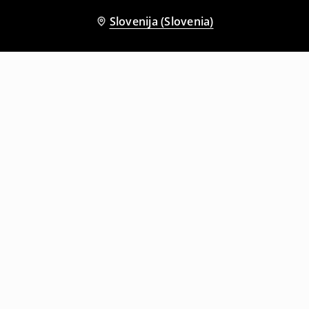
Slovenija (Slovenia)
Tudi druge stranke so izbrale
Majica s potiskom Billie Eilish
Majica s potiskom Deftones