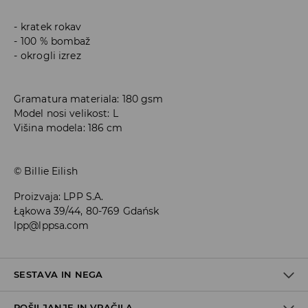
kratek rokav
100 % bombaž
okrogli izrez
Gramatura materiala: 180 gsm
Model nosi velikost: L
Višina modela: 186 cm
© Billie Eilish
Proizvaja
:
LPP S.A.
Łąkowa 39/44, 80-769 Gdańsk
lpp@lppsa.com
SESTAVA IN NEGA
POŠILJANJE IN VRAČILA