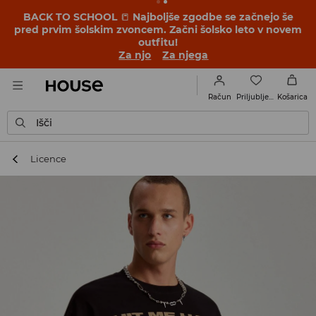
BACK TO SCHOOL
📒
Najboljše zgodbe se začnejo še
pred prvim šolskim zvoncem. Začni šolsko leto v novem
outfitu!
Za njo
Za njega
Priljubljene
Račun
Košarica
Išči
Licence