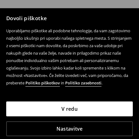
Dovoli piškotke
Uporabljamo piškotke ali podobne tehnologije, da vam zagotovimo
najboljšo izkušnjo pri uporabi našega spletnega mesta. S strinjanjem
z vsemi piškotki nam dovolite, da poskrbimo za vaše udobje pri
nakupih glede na vaše želje, navade in prilagodimo prikaz naše
ponudbe individualno vašim potrebam ali personaliziranemu
oglaševanju. Svojo izbiro lahko kadar koli spremenite s klikom na
možnost »Nastavitve«. Če želite izvedeti več, vam priporočamo, da
preberete
Politiko piškotkov
in
Politiko zasebnosti
.
V redu
Nastavitve