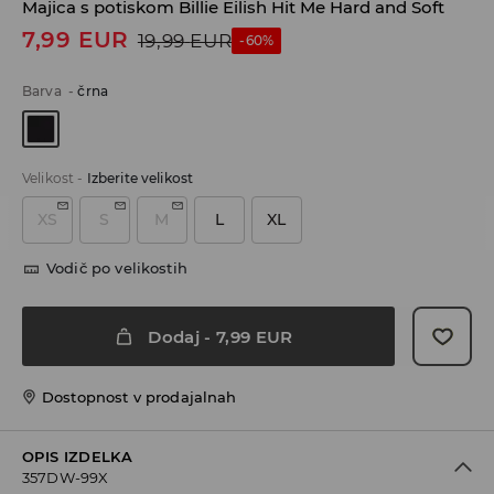
Majica s potiskom Billie Eilish Hit Me Hard and Soft
7,99
EUR
19,99
EUR
-60%
Barva
-
črna
Velikost
-
Izberite velikost
XS
S
M
L
XL
Vodič po velikostih
Dodaj
-
7,99
EUR
Dostopnost v prodajalnah
OPIS IZDELKA
357DW-99X