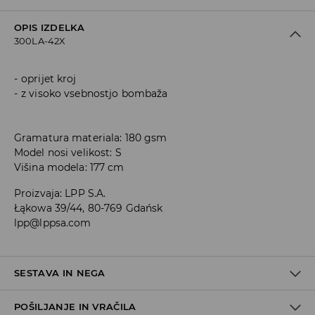
OPIS IZDELKA
300LA-42X
oprijet kroj
z visoko vsebnostjo bombaža
Gramatura materiala: 180 gsm
Model nosi velikost: S
Višina modela: 177 cm
Proizvaja
:
LPP S.A.
Łąkowa 39/44, 80-769 Gdańsk
lpp@lppsa.com
SESTAVA IN NEGA
POŠILJANJE IN VRAČILA
95% BOMBAŽ, 5% ELASTAN