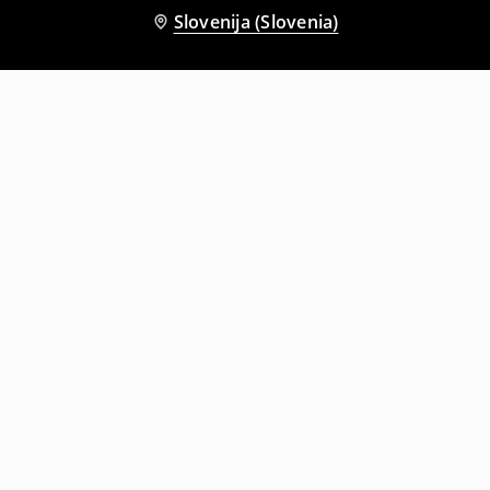
Slovenija (Slovenia)
Tudi druge stranke so izbrale
Kratke hlače iz džinsa
Kratka majica