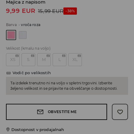
Majica z napisom
9,99
EUR
15,99
EUR
-38%
Barva
-
vroča roza
Velikost
(kmalu na voljo)
XS
S
M
L
XL
Vodič po velikostih
Ta izdelek trenutno ni na voljo v spletni trgovini. Izberite
željeno velikost in se prijavite na obveščanje o dostopnosti.
OBVESTITE ME
Dostopnost v prodajalnah