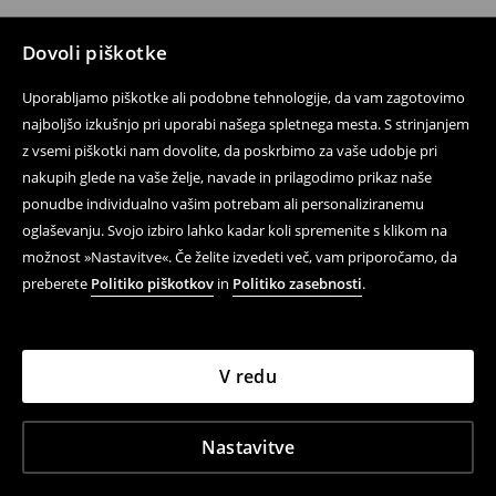
Dovoli piškotke
Uporabljamo piškotke ali podobne tehnologije, da vam zagotovimo
najboljšo izkušnjo pri uporabi našega spletnega mesta. S strinjanjem
z vsemi piškotki nam dovolite, da poskrbimo za vaše udobje pri
nakupih glede na vaše želje, navade in prilagodimo prikaz naše
ponudbe individualno vašim potrebam ali personaliziranemu
oglaševanju. Svojo izbiro lahko kadar koli spremenite s klikom na
možnost »Nastavitve«. Če želite izvedeti več, vam priporočamo, da
preberete
Politiko piškotkov
in
Politiko zasebnosti
.
V redu
Nastavitve