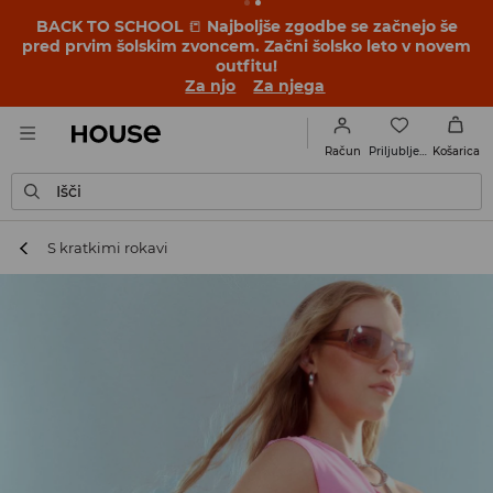
BACK TO SCHOOL
📒
Najboljše zgodbe se začnejo še
pred prvim šolskim zvoncem. Začni šolsko leto v novem
outfitu!
Za njo
Za njega
Priljubljene
Račun
Košarica
Išči
S kratkimi rokavi