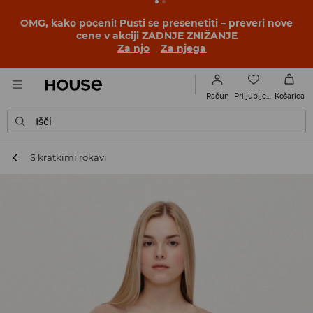
OMG, kako poceni! Pusti se presenetiti – preveri nove
cene v akciji ZADNJE ZNIŽANJE
Za njo
Za njega
Priljubljene
Račun
Košarica
Išči
S kratkimi rokavi