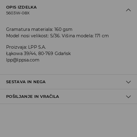
OPIS IZDELKA
5603W-08X
Gramatura materiala: 160 gsm
Model nosi velikost: S/36. Višina modela: 171 cm
Proizvaja
:
LPP S.A.
Łąkowa 39/44, 80-769 Gdańsk
lpp@lppsa.com
SESTAVA IN NEGA
POŠILJANJE IN VRAČILA
Material I
:
100% BOMBAŽ
STROJNO PRANJE PRI NAJV. TEMP. 30 °C - BLAG
Pravila pošiljanja
POSTOPEK
NE UPORABLJAJTE BELILA
Prevzem v trgovini
(5–7 delovnih dni)
Brezplačno
NE SUŠITE V SUŠILNEM STROJU