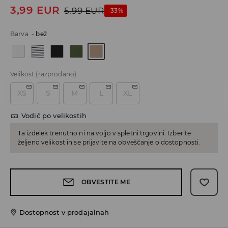
3,99
EUR
5,99
EUR
-33%
Barva
-
bež
Velikost
(razprodano)
XS
S
M
L
XL
Vodič po velikostih
Ta izdelek trenutno ni na voljo v spletni trgovini. Izberite
željeno velikost in se prijavite na obveščanje o dostopnosti.
OBVESTITE ME
Dostopnost v prodajalnah