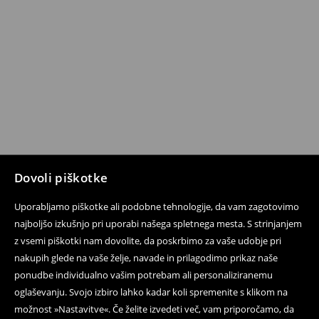
Dovoli piškotke
Uporabljamo piškotke ali podobne tehnologije, da vam zagotovimo
najboljšo izkušnjo pri uporabi našega spletnega mesta. S strinjanjem
z vsemi piškotki nam dovolite, da poskrbimo za vaše udobje pri
nakupih glede na vaše želje, navade in prilagodimo prikaz naše
ponudbe individualno vašim potrebam ali personaliziranemu
oglaševanju. Svojo izbiro lahko kadar koli spremenite s klikom na
možnost »Nastavitve«. Če želite izvedeti več, vam priporočamo, da