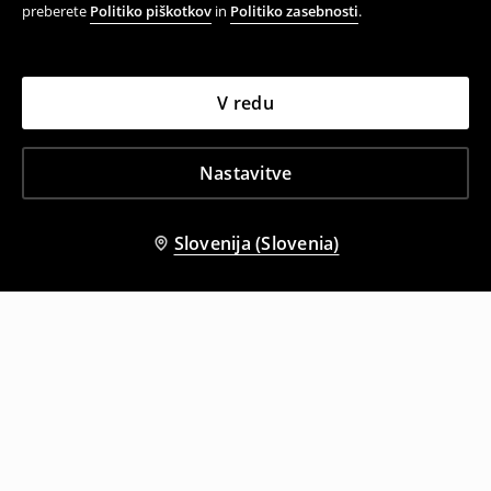
preberete
Politiko piškotkov
in
Politiko zasebnosti
.
V redu
Nastavitve
Slovenija (Slovenia)