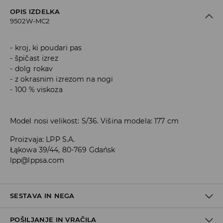
OPIS IZDELKA
9502W-MC2
kroj, ki poudari pas
špičast izrez
dolg rokav
z okrasnim izrezom na nogi
100 % viskoza
Model nosi velikost: S/36. Višina modela: 177 cm
Proizvaja
:
LPP S.A.
Łąkowa 39/44, 80-769 Gdańsk
lpp@lppsa.com
SESTAVA IN NEGA
POŠILJANJE IN VRAČILA
Material I
:
100% VISKOZA