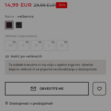
14,99
EUR
29,99
EUR
-50%
Barva
-
večbarvna
Velikost
(razprodano)
XS
S
M
L
XL
Vodič po velikostih
Ta izdelek trenutno ni na voljo v spletni trgovini. Izberite
željeno velikost in se prijavite na obveščanje o dostopnosti.
OBVESTITE ME
Dostopnost v prodajalnah