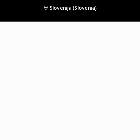
Slovenija (Slovenia)
Tudi druge stranke so izbrale
Korzetna obleka
Mini obleka