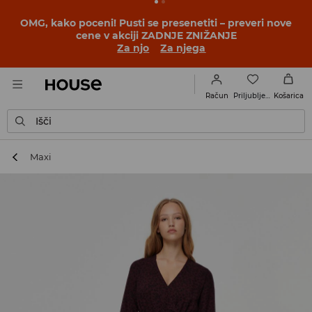
BACK TO SCHOOL
📒
Najboljše zgodbe se začnejo še
pred prvim šolskim zvoncem. Začni šolsko leto v novem
outfitu!
Za njo
Za njega
Priljubljene
Račun
Košarica
Išči
Maxi