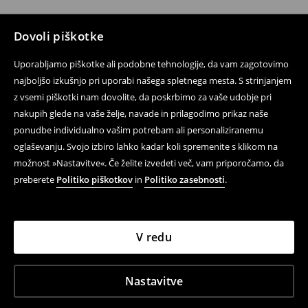
Dovoli piškotke
Uporabljamo piškotke ali podobne tehnologije, da vam zagotovimo
najboljšo izkušnjo pri uporabi našega spletnega mesta. S strinjanjem
z vsemi piškotki nam dovolite, da poskrbimo za vaše udobje pri
nakupih glede na vaše želje, navade in prilagodimo prikaz naše
ponudbe individualno vašim potrebam ali personaliziranemu
oglaševanju. Svojo izbiro lahko kadar koli spremenite s klikom na
možnost »Nastavitve«. Če želite izvedeti več, vam priporočamo, da
preberete
Politiko piškotkov
in
Politiko zasebnosti
.
V redu
Nastavitve