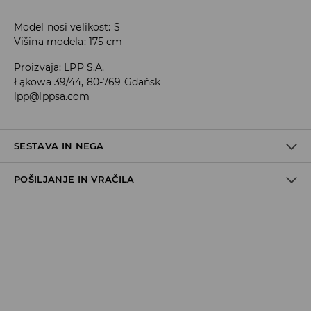
Model nosi velikost: S
Višina modela: 175 cm
Proizvaja
:
LPP S.A.
Łąkowa 39/44, 80-769 Gdańsk
lpp@lppsa.com
SESTAVA IN NEGA
POŠILJANJE IN VRAČILA
97% POLIESTER, 3% ELASTAN
Pravila pošiljanja
Prevzem v trgovini
(5–7 delovnih dni)
Brezplačno
DPD Pickup Point
(5–7 delovnih dni)
3,99 EUR
DPD na izbran naslov
(5–7 delovnih dni)