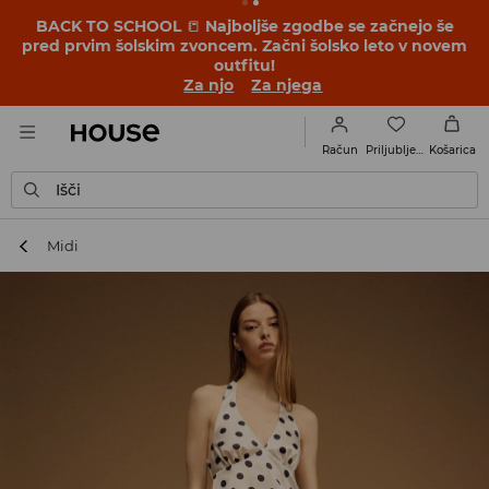
BACK TO SCHOOL
📒
Najboljše zgodbe se začnejo še
pred prvim šolskim zvoncem. Začni šolsko leto v novem
outfitu!
Za njo
Za njega
Priljubljene
Račun
Košarica
Išči
Midi