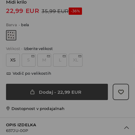
Midi krilo
22,99
EUR
35,99
EUR
-36%
Barva
-
bela
Velikost
-
Izberite velikost
XS
S
M
L
XL
Vodič po velikostih
Dodaj
-
22,99
EUR
Dostopnost v prodajalnah
OPIS IZDELKA
657JU-00P