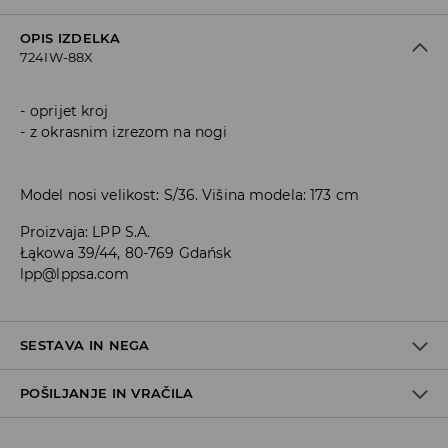
OPIS IZDELKA
724IW-88X
oprijet kroj
z okrasnim izrezom na nogi
Model nosi velikost: S/36. Višina modela: 173 cm
Proizvaja
:
LPP S.A.
Łąkowa 39/44, 80-769 Gdańsk
lpp@lppsa.com
SESTAVA IN NEGA
POŠILJANJE IN VRAČILA
95% POLIESTER, 5% ELASTAN
Pravila pošiljanja