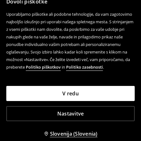
Dovoli piškotke
Uporabljamo piškotke ali podobne tehnologije, da vam zagotovimo
najboljšo izkušnjo pri uporabi našega spletnega mesta. S strinjanjem
z vsemi piškotki nam dovolite, da poskrbimo za vaše udobje pri
nakupih glede na vaše želje, navade in prilagodimo prikaz naše
ponudbe individualno vašim potrebam ali personaliziranemu
oglaševanju. Svojo izbiro lahko kadar koli spremenite s klikom na
možnost »Nastavitve«. Če želite izvedeti več, vam priporočamo, da
preberete
Politiko piškotkov
in
Politiko zasebnosti
.
V redu
Nastavitve
Slovenija (Slovenia)