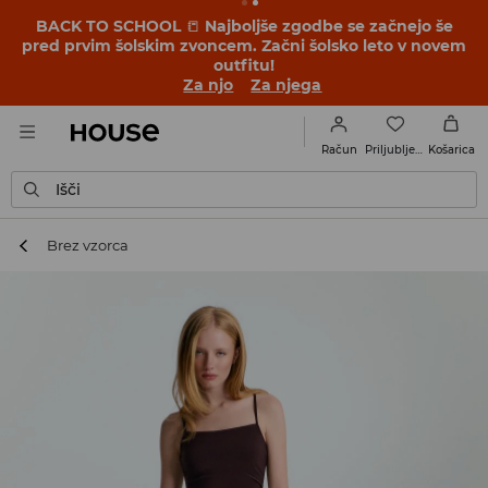
BACK TO SCHOOL
📒
Najboljše zgodbe se začnejo še
pred prvim šolskim zvoncem. Začni šolsko leto v novem
outfitu!
Za njo
Za njega
Priljubljene
Račun
Košarica
Išči
Brez vzorca