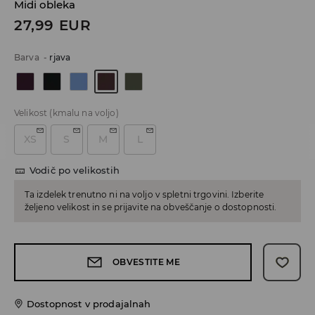
Midi obleka
27,99
EUR
Barva
-
rjava
Velikost
(kmalu na voljo)
XS
S
M
L
Vodič po velikostih
Ta izdelek trenutno ni na voljo v spletni trgovini. Izberite
željeno velikost in se prijavite na obveščanje o dostopnosti.
OBVESTITE ME
Dostopnost v prodajalnah