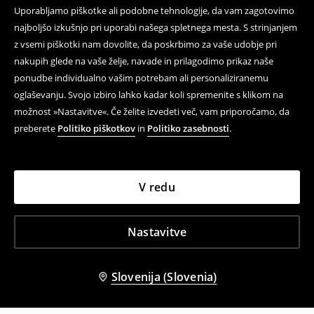
Uporabljamo piškotke ali podobne tehnologije, da vam zagotovimo
najboljšo izkušnjo pri uporabi našega spletnega mesta. S strinjanjem
z vsemi piškotki nam dovolite, da poskrbimo za vaše udobje pri
nakupih glede na vaše želje, navade in prilagodimo prikaz naše
ponudbe individualno vašim potrebam ali personaliziranemu
oglaševanju. Svojo izbiro lahko kadar koli spremenite s klikom na
možnost »Nastavitve«. Če želite izvedeti več, vam priporočamo, da
preberete
Politiko piškotkov
in
Politiko zasebnosti
.
V redu
Nastavitve
Slovenija (Slovenia)