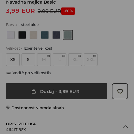
Navadna majica Basic
3,99
EUR
9,99
EUR
-60%
Barva
-
steel blue
Velikost
-
Izberite velikost
XS
S
M
L
XL
XXL
Vodič po velikostih
Dodaj
-
3,99
EUR
Dostopnost v prodajalnah
OPIS IZDELKA
464IT-95X