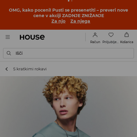
OMG, kako poceni! Pusti se presenetiti – preveri nove
cene v akciji ZADNJE ZNIŽANJE
Za njo
Za njega
Priljubljene
Račun
Košarica
Išči
S kratkimi rokavi