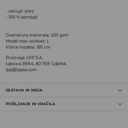
okrogli izrez
100 % bombaž
Gramatura materiala: 200 gsm
Model nosi velikost: L
Višina modela: 185 cm
Proizvaja
:
LPP S.A.
Łąkowa 39/44, 80-769 Gdańsk
lpp@lppsa.com
SESTAVA IN NEGA
POŠILJANJE IN VRAČILA
100% BOMBAŽ
Pravila pošiljanja