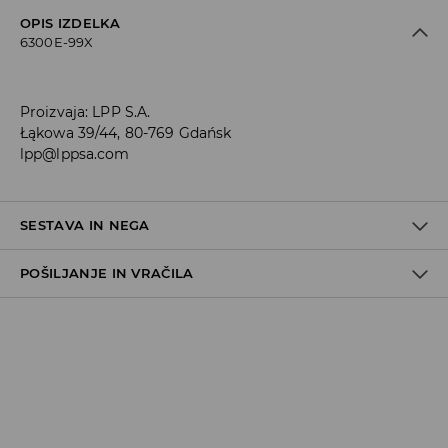
OPIS IZDELKA
6300E-99X
Proizvaja
:
LPP S.A.
Łąkowa 39/44, 80-769 Gdańsk
lpp@lppsa.com
SESTAVA IN NEGA
POŠILJANJE IN VRAČILA
Material I
:
100% POLIURETAN
NE PERITE
Pravila pošiljanja
NE UPORABLJAJTE BELILA
Prevzem v trgovini
(5–7 delovnih dni)
NE SUŠITE V SUŠILNEM STROJU
Brezplačno
DPD Pickup Point
(5–7 delovnih dni)
NE LIKAJTE
3,99 EUR